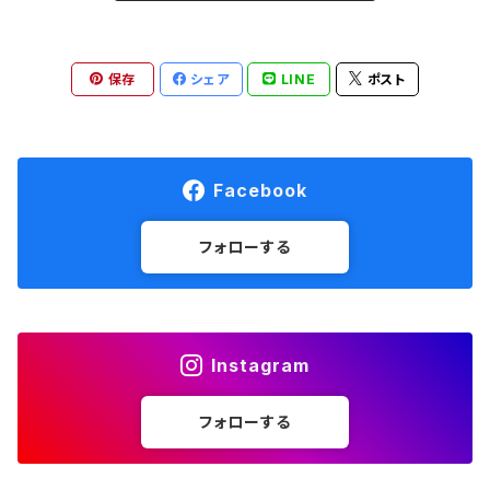
HALO Headband
保存
シェア
LINE
ポスト
Hydrapak
Hydro Flask
Facebook
injinji
フォローする
Lithe Apparel
Instagram
MANA BAR
フォローする
MEDALIST