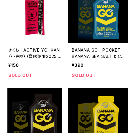
きくち｜ACTIVE YOHKAN
BANANA GO｜POCKET
（小豆味）（賞味期限2025.1
BANANA SEA SALT & CH
0）
OCLATE+（賞味期限2026.
¥150
¥390
06）
SOLD OUT
SOLD OUT