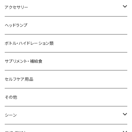
aroma vera
バックパック
アクセサリー
AZUMA BAG
ショルダーバッグ
サングラス
ヘッドランプ
BANANA GO
トートバッグ
てぬぐい
ボトル・ハイドレーション類
Beruf Baggage
2WAYバッグ/3WAYバッグ
財布
サプリメント・補給食
Body Glide
その他バッグ
アームカバー
セルフケア用品
BONE
ネックゲイター
その他
BOOKMAN
シーン