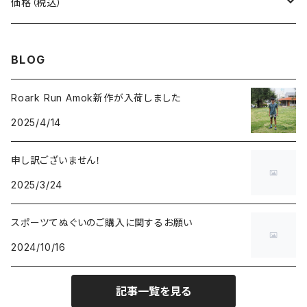
carb
自転車
価格（税込）
CHAORAS
ランニング
～1,000円
BLOG
Ciele Athletics
キャンプ
1,001～5,000円
Roark Run Amok新作が入荷しました
2025/4/14
Club My★Star
その他アクティビティ
5,001～10,000円
申し訳ございません！
Cotopaxi
ビジネス
10,001円～
2025/3/24
Feetures
カジュアル
スポーツてぬぐいのご購入に関するお願い
2024/10/16
finetrack
記事一覧を見る
goodr