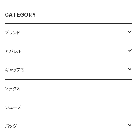
CATEGORY
ブランド
2XU
アパレル
acu Products
トップス
キャップ等
AILEY
ボトムス
キャップ・ハット
ソックス
AKIV
ヘッドバンド
シューズ
ALTRA
バッグ