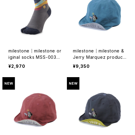
milestone｜milestone or
milestone｜milestone &
iginal socks MSS-003
Jerry Marquez producti
（ミッドナイトネイビー）
on】milestone Original C
¥2,970
¥9,350
ap MSC-026 "Let's Kee
p Pushing Our Limit
s!"（ブルーギル）