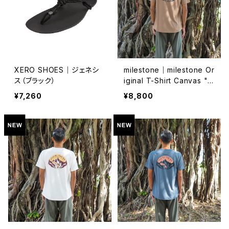
XERO SHOES｜ジェネシ
milestone｜milestone Or
ス（ブラック）
iginal T-Shirt Canvas "L
et's Keep Pushing Our L
¥7,260
¥8,800
imits!"（ウォールナット）