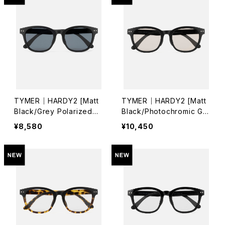
TYMER｜HARDY2 [Matt
TYMER｜HARDY2 [Matt
Black/Grey Polarized
Black/Photochromic Gre
（偏光レンズ）]
y Polarized（偏光調光レン
¥8,580
¥10,450
ズ）]