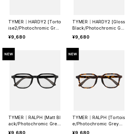
TYMER｜HARDY2 [Torto
TYMER｜HARDY2 [Gloss
ise2/Photochromic Grey
Black/Photochromic Gre
（調光レンズ）]
y（調光レンズ）]
¥9,680
¥9,680
TYMER｜RALPH [Matt Bl
TYMER｜RALPH [Tortois
ack/Photochromic Grey
e/Photochromic Grey
（調光レンズ）]
（調光レンズ）]
¥9,680
¥9,680