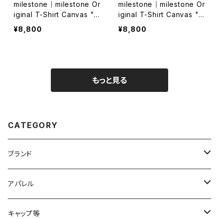
milestone｜milestone Or
milestone｜milestone Or
iginal T-Shirt Canvas "L
iginal T-Shirt Canvas "L
et's Keep Pushing Our L
et's Keep Pushing Our L
¥8,800
¥8,800
imits!"（オフホワイト）
imits!"（インディゴ）
もっと見る
CATEGORY
ブランド
2XU
アパレル
acu Products
トップス
キャップ等