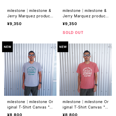
milestone｜milestone &
milestone｜milestone &
Jerry Marquez producti
Jerry Marquez producti
on】milestone Original C
on】milestone Original C
¥9,350
¥9,350
ap MSC-026 "Let's Kee
ap MSC-026 "Let's Kee
p Pushing Our Limit
p Pushing Our Limit
SOLD OUT
s!"（サクラマス）
s!"（ギンブナ）
milestone｜milestone Or
milestone｜milestone Or
iginal T-Shirt Canvas "N
iginal T-Shirt Canvas "N
ational Park"（ペールグレ
ational Park"（ルビーレッ
¥8,800
¥8,800