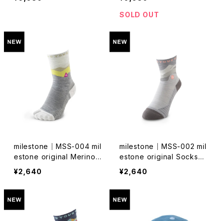
SOLD OUT
milestone｜MSS-004 mil
milestone｜MSS-002 mil
estone original Merino
estone original Socks
Socks（スプラウトグリー
（スノーホワイト）
¥2,640
¥2,640
ン）