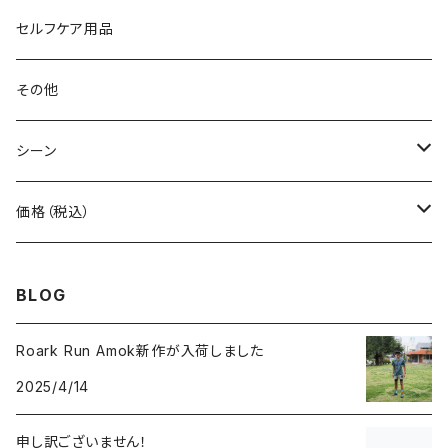
Body Glide
その他バッグ
アームカバー
セルフケア用品
BONE
ネックゲイター
その他
BOOKMAN
シーン
carb
自転車
価格（税込）
CHAORAS
ランニング
～1,000円
BLOG
Ciele Athletics
キャンプ
1,001～5,000円
Roark Run Amok新作が入荷しました
2025/4/14
Club My★Star
その他アクティビティ
5,001～10,000円
申し訳ございません！