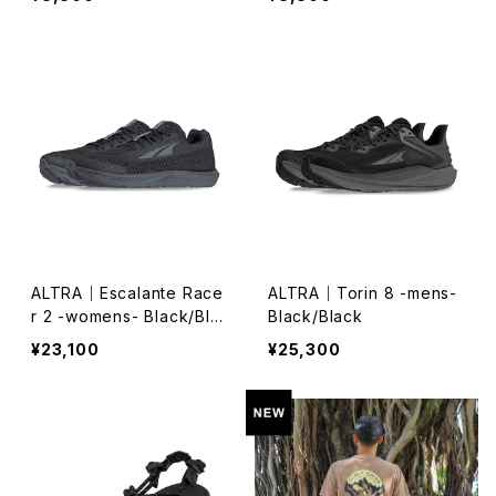
ー）
ド）
ALTRA｜Escalante Race
ALTRA｜Torin 8 -mens-
r 2 -womens- Black/Bla
Black/Black
ck
¥23,100
¥25,300