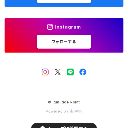
Lithe Apparel
Instagram
MANA BAR
フォローする
MEDALIST
milestone
Nnormal
OLENO
© Run Ride Point
Powered by
OWL MILS