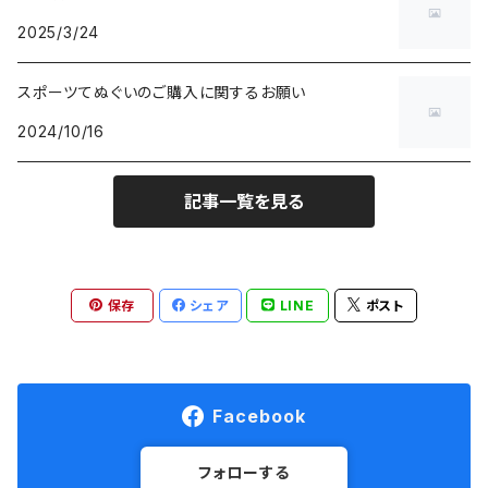
Cotopaxi
ビジネス
10,001円～
2025/3/24
Feetures
カジュアル
スポーツてぬぐいのご購入に関するお願い
2024/10/16
finetrack
記事一覧を見る
goodr
HALO Headband
保存
シェア
LINE
ポスト
Hydrapak
Hydro Flask
Facebook
injinji
フォローする