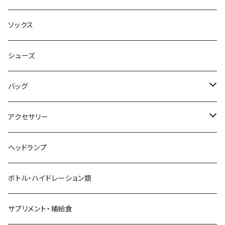
AILEY
ボトムス
キャップ・ハット
ソックス
AKIV
ヘッドバンド
シューズ
ALTRA
バッグ
aroma vera
バックパック
アクセサリー
AZUMA BAG
ショルダーバッグ
サングラス
ヘッドランプ
BANANA GO
トートバッグ
てぬぐい
ボトル・ハイドレーション類
Beruf Baggage
2WAYバッグ/3WAYバッグ
財布
サプリメント・補給食