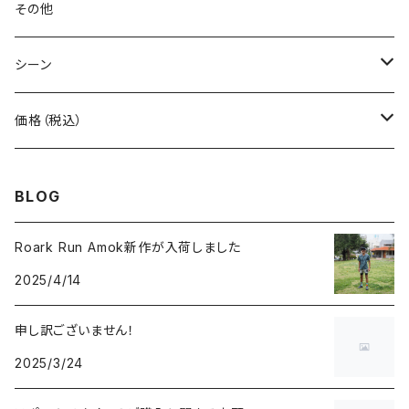
BONE
ネックゲイター
その他
BOOKMAN
シーン
carb
自転車
価格（税込）
CHAORAS
ランニング
～1,000円
BLOG
Ciele Athletics
キャンプ
1,001～5,000円
Roark Run Amok新作が入荷しました
2025/4/14
Club My★Star
その他アクティビティ
5,001～10,000円
申し訳ございません！
Cotopaxi
ビジネス
10,001円～
2025/3/24
Feetures
カジュアル