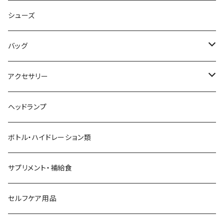
AKIV
ヘッドバンド
シューズ
ALTRA
バッグ
aroma vera
バックパック
アクセサリー
AZUMA BAG
ショルダーバッグ
サングラス
ヘッドランプ
BANANA GO
トートバッグ
てぬぐい
ボトル・ハイドレーション類
Beruf Baggage
2WAYバッグ/3WAYバッグ
財布
サプリメント・補給食
Body Glide
その他バッグ
アームカバー
セルフケア用品