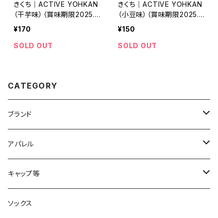
きくち｜ACTIVE YOHKAN
きくち｜ACTIVE YOHKAN
（干芋味）（賞味期限2025.1
（小豆味）（賞味期限2025.1
0）
0）
¥170
¥150
SOLD OUT
SOLD OUT
CATEGORY
ブランド
2XU
アパレル
acu Products
トップス
キャップ等
AILEY
ボトムス
キャップ・ハット
ソックス