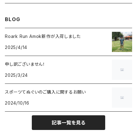
CHAORAS
ランニング
～1,000円
BLOG
Ciele Athletics
キャンプ
1,001～5,000円
Roark Run Amok新作が入荷しました
2025/4/14
Club My★Star
その他アクティビティ
5,001～10,000円
申し訳ございません！
Cotopaxi
ビジネス
10,001円～
2025/3/24
Feetures
カジュアル
スポーツてぬぐいのご購入に関するお願い
2024/10/16
finetrack
記事一覧を見る
goodr