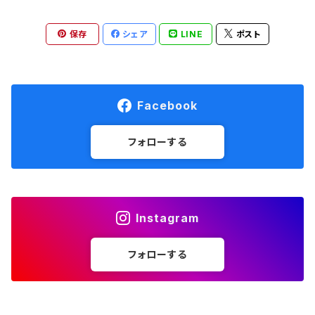
HALO Headband
保存
シェア
LINE
ポスト
Hydrapak
Hydro Flask
Facebook
injinji
フォローする
Lithe Apparel
Instagram
MANA BAR
フォローする
MEDALIST
milestone