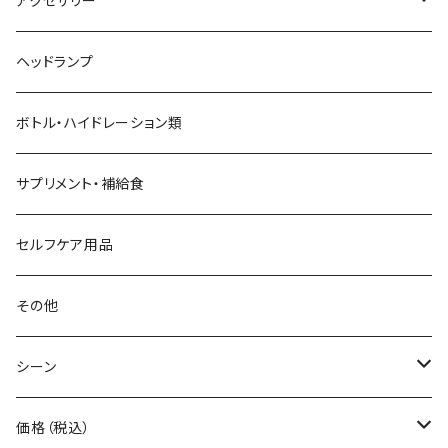
アクセサリー
AZUMA BAG
ショルダーバッグ
サングラス
ヘッドランプ
BANANA GO
トートバッグ
てぬぐい
ボトル・ハイドレーション類
Beruf Baggage
2WAYバッグ/3WAYバッグ
財布
サプリメント・補給食
Body Glide
その他バッグ
アームカバー
セルフケア用品
BONE
ネックゲイター
その他
BOOKMAN
シーン
carb
自転車
価格（税込）