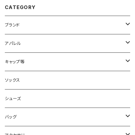
CATEGORY
ブランド
2XU
アパレル
acu Products
トップス
キャップ等
AILEY
ボトムス
キャップ・ハット
ソックス
AKIV
ヘッドバンド
シューズ
ALTRA
バッグ
aroma vera
バックパック