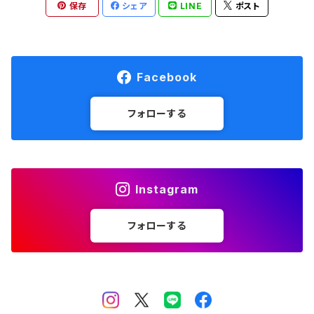
保存
シェア
LINE
ポスト
Hydrapak
Hydro Flask
Facebook
injinji
フォローする
Lithe Apparel
Instagram
MANA BAR
フォローする
MEDALIST
milestone