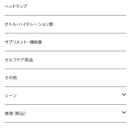
AZUMA BAG
ショルダーバッグ
サングラス
ヘッドランプ
BANANA GO
トートバッグ
てぬぐい
ボトル・ハイドレーション類
Beruf Baggage
2WAYバッグ/3WAYバッグ
財布
サプリメント・補給食
Body Glide
その他バッグ
アームカバー
セルフケア用品
BONE
ネックゲイター
その他
BOOKMAN
シーン
carb
自転車
価格（税込）
CHAORAS
ランニング
～1,000円