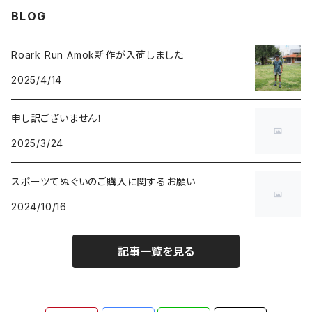
BLOG
Ciele Athletics
キャンプ
1,001～5,000円
Roark Run Amok新作が入荷しました
2025/4/14
Club My★Star
その他アクティビティ
5,001～10,000円
申し訳ございません！
Cotopaxi
ビジネス
10,001円～
2025/3/24
Feetures
カジュアル
スポーツてぬぐいのご購入に関するお願い
2024/10/16
finetrack
記事一覧を見る
goodr
HALO Headband