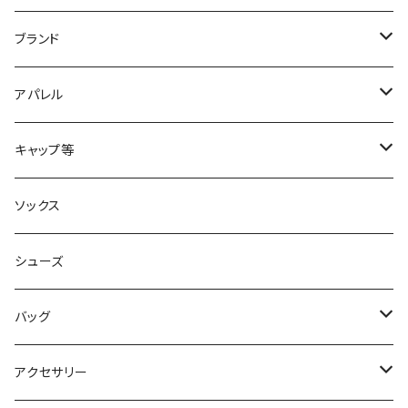
ブランド
2XU
アパレル
acu Products
トップス
キャップ等
AILEY
ボトムス
キャップ・ハット
ソックス
AKIV
ヘッドバンド
シューズ
ALTRA
バッグ
aroma vera
バックパック
アクセサリー