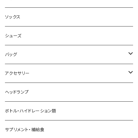
AILEY
ボトムス
キャップ・ハット
ソックス
AKIV
ヘッドバンド
シューズ
ALTRA
バッグ
aroma vera
バックパック
アクセサリー
AZUMA BAG
ショルダーバッグ
サングラス
ヘッドランプ
BANANA GO
トートバッグ
てぬぐい
ボトル・ハイドレーション類
Beruf Baggage
2WAYバッグ/3WAYバッグ
財布
サプリメント・補給食