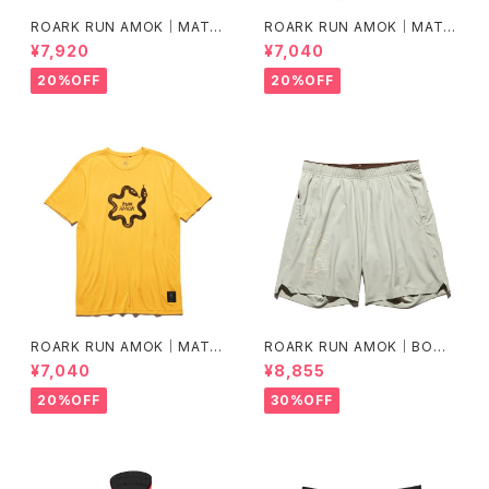
ROARK RUN AMOK｜MATHI
ROARK RUN AMOK｜MATHI
S LS col.BLACK FJORD
S CORE SS col.FOREST
¥7,920
¥7,040
20%OFF
20%OFF
ROARK RUN AMOK｜MATHI
ROARK RUN AMOK｜BOM
S CORE SS col.SUNBURST
MER 2.0 7" Col.CHAPARRA
¥7,040
¥8,855
L
20%OFF
30%OFF