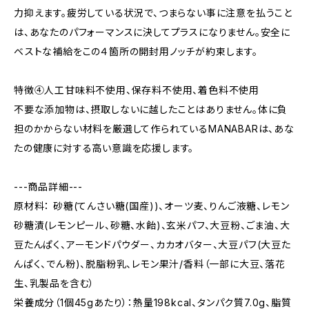
力抑えます。疲労している状況で、つまらない事に注意を払うこと
は、あなたのパフォーマンスに決してプラスになりません。安全に
ベストな補給をこの４箇所の開封用ノッチが約束します。
特徴④人工甘味料不使用、保存料不使用、着色料不使用
不要な添加物は、摂取しないに越したことはありません。体に負
担のかからない材料を厳選して作られているMANABARは、あな
たの健康に対する高い意識を応援します。
---商品詳細---
原材料： 砂糖(てんさい糖(国産))、オーツ麦、りんご液糖、レモン
砂糖漬(レモンピール、砂糖、水飴)、玄米パフ、大豆粉、ごま油、大
豆たんぱく、アーモンドパウダー、カカオバター、大豆パフ(大豆た
んぱく、でん粉)、脱脂粉乳、レモン果汁/香料（一部に大豆、落花
生、乳製品を含む）
栄養成分（1個45gあたり）：熱量198kcal、タンパク質7.0g、脂質