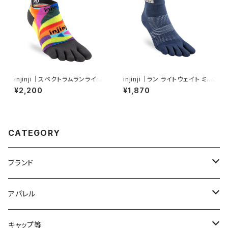
injinji｜スペクトラムランライト
injinji｜ラン ライトウェイト ミニ
ウェイトノーショウ（バージャー）
クルー（ネイビー）
¥2,200
¥1,870
CATEGORY
ブランド
2XU
アパレル
acu Products
トップス
キャップ等