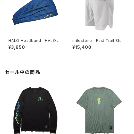
HALO Headband｜HALO バ
milestone｜Fast Trail Shor
ンディット JP（Air Abyss Blu
ts（グレーシャーシルバー）
¥3,850
¥15,400
e）
セール中の商品