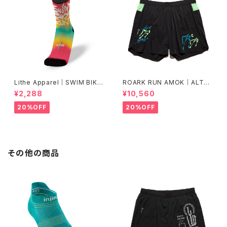
Lithe Apparel｜SWIM BIKE
ROARK RUN AMOK｜ALTA
RUN [COLOR]
5" Col.BLACK FJORD
¥2,288
¥10,560
20%OFF
20%OFF
その他の商品