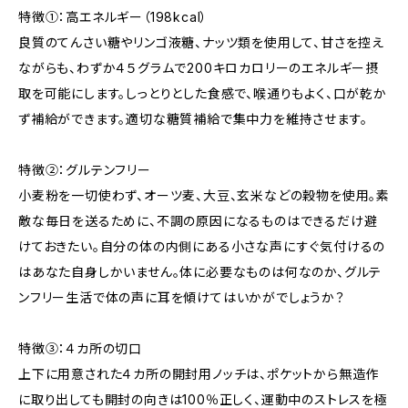
特徴①：高エネルギー（198kcal）
良質のてんさい糖やリンゴ液糖、ナッツ類を使用して、甘さを控え
ながらも、わずか４５グラムで200キロカロリーのエネルギー摂
取を可能にします。しっとりとした食感で、喉通りもよく、口が乾か
ず補給ができます。適切な糖質補給で集中力を維持させます。
特徴②：グルテンフリー
小麦粉を一切使わず、オーツ麦、大豆、玄米などの穀物を使用。素
敵な毎日を送るために、不調の原因になるものはできるだけ避
けておきたい。自分の体の内側にある小さな声にすぐ気付けるの
はあなた自身しかいません。体に必要なものは何なのか、グルテ
ンフリー生活で体の声に耳を傾けてはいかがでしょうか？
特徴③：４カ所の切口
上下に用意された４カ所の開封用ノッチは、ポケットから無造作
に取り出しても開封の向きは100％正しく、運動中のストレスを極