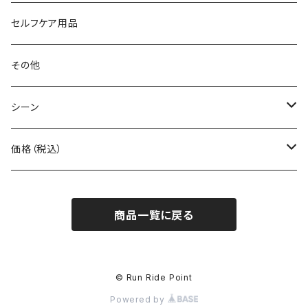
Body Glide
その他バッグ
アームカバー
セルフケア用品
BONE
ネックゲイター
その他
BOOKMAN
シーン
carb
自転車
価格（税込）
CHAORAS
ランニング
～1,000円
商品一覧に戻る
Ciele Athletics
キャンプ
1,001～5,000円
Club My★Star
その他アクティビティ
5,001～10,000円
© Run Ride Point
Powered by