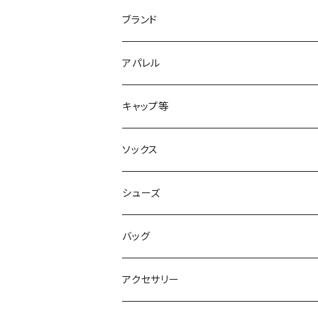
ブランド
2XU
アパレル
acu Products
トップス
キャップ等
AILEY
ボトムス
キャップ・ハット
ソックス
AKIV
ヘッドバンド
シューズ
ALTRA
バッグ
aroma vera
バックパック
アクセサリー