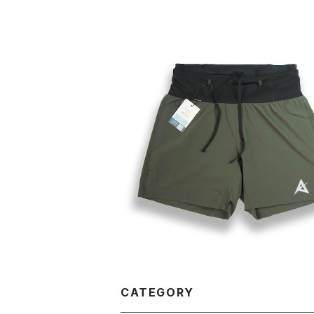
AKIV｜２in１ 5ポケットショーツ（イン
イツ付）（グリーン）
¥13,200
CATEGORY