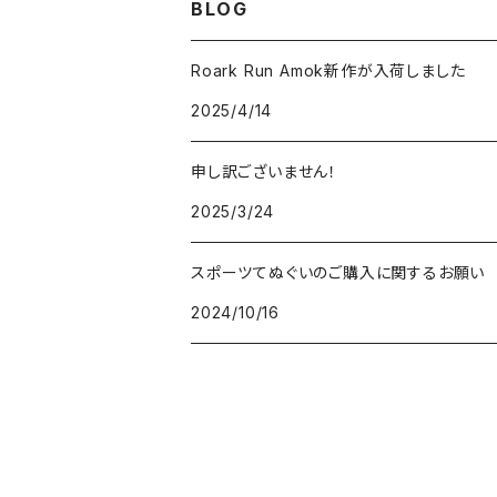
BLOG
Ciele Athletics
キャンプ
1,001～5,000円
Roark Run Amok新作が入荷しました
2025/4/14
Club My★Star
その他アクティビティ
5,001～10,000円
申し訳ございません！
Cotopaxi
ビジネス
10,001円～
2025/3/24
Feetures
カジュアル
スポーツてぬぐいのご購入に関するお願い
2024/10/16
finetrack
goodr
HALO Headband