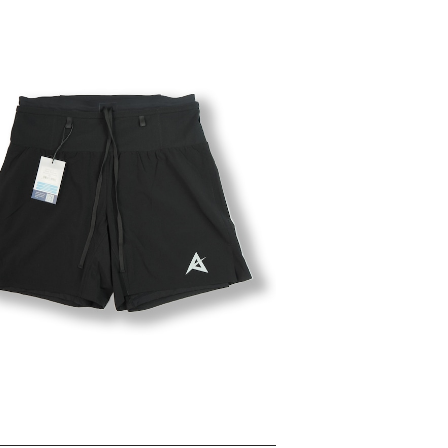
IV｜２in１ 5ポケットショーツ（インナータ
イツ付）（ブラック）
¥13,200