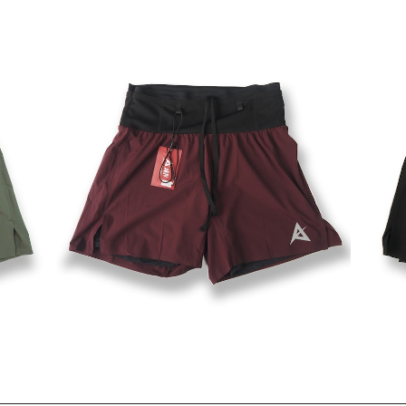
SOLD OUT
ナータ
AK
AKIV｜２in１ 5ポケットショーツ（インナータ
イツ付）（レッド）
¥12,870