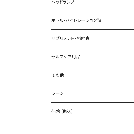
AZUMA BAG
ショルダーバッグ
サングラス
ヘッドランプ
BANANA GO
トートバッグ
てぬぐい
ボトル・ハイドレーション類
Beruf Baggage
2WAYバッグ/3WAYバッグ
財布
サプリメント・補給食
Body Glide
その他バッグ
アームカバー
セルフケア用品
BONE
ネックゲイター
その他
BOOKMAN
シーン
carb
自転車
価格（税込）
CHAORAS
ランニング
～1,000円