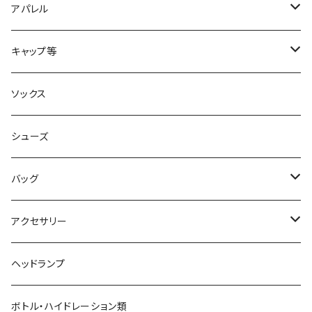
2XU
アパレル
acu Products
トップス
キャップ等
AILEY
ボトムス
キャップ・ハット
ソックス
AKIV
ヘッドバンド
シューズ
ALTRA
バッグ
aroma vera
バックパック
アクセサリー
AZUMA BAG
ショルダーバッグ
サングラス
ヘッドランプ
BANANA GO
トートバッグ
てぬぐい
ボトル・ハイドレーション類