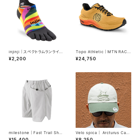
injinji｜スペクトラムランライト
Topo Athletic｜MTN RACE
ウェイトノーショウ（バージャー）
R 4 Mango/Black
¥2,200
¥24,750
milestone｜Fast Trail Shor
Velo spica｜ Arcturus Cap
ts（グレーシャーシルバー）
col. Green
¥15,400
¥8,250