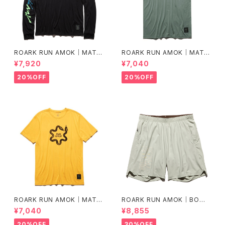
ROARK RUN AMOK｜MATHI
ROARK RUN AMOK｜MATHI
S LS col.BLACK FJORD
S CORE SS col.FOREST
¥7,920
¥7,040
20%OFF
20%OFF
ROARK RUN AMOK｜MATHI
ROARK RUN AMOK｜BOM
S CORE SS col.SUNBURST
MER 2.0 7" Col.CHAPARRA
¥7,040
¥8,855
L
20%OFF
30%OFF