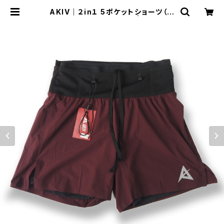
AKIV｜２in１ 5ポケットショーツ（イ
ンナータイツ付）（レッド） | Run Rid
e Point