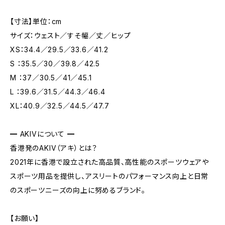
【寸法】単位：cm
サイズ：ウェスト／すそ幅／丈／ヒップ
XS：34.4／29.5／33.6／41.2
S ：35.5／30／39.8／42.5
M ：37／30.5／41／45.1
L ：39.6／31.5／44.3／46.4
XL：40.9／32.5／44.5／47.7
━ AKIVについて ━
香港発のAKIV（アキ）とは？
2021年に香港で設立された高品質、高性能のスポーツウェアや
スポーツ用品を提供し、アスリートのパフォーマンス向上と日常
のスポーツニーズの向上に努めるブランド。
【お願い】