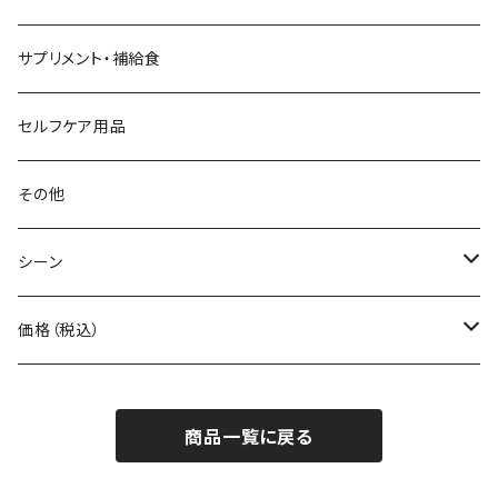
Beruf Baggage
2WAYバッグ/3WAYバッグ
財布
サプリメント・補給食
Body Glide
その他バッグ
アームカバー
セルフケア用品
BONE
ネックゲイター
その他
BOOKMAN
シーン
carb
自転車
価格（税込）
CHAORAS
ランニング
～1,000円
商品一覧に戻る
Ciele Athletics
キャンプ
1,001～5,000円