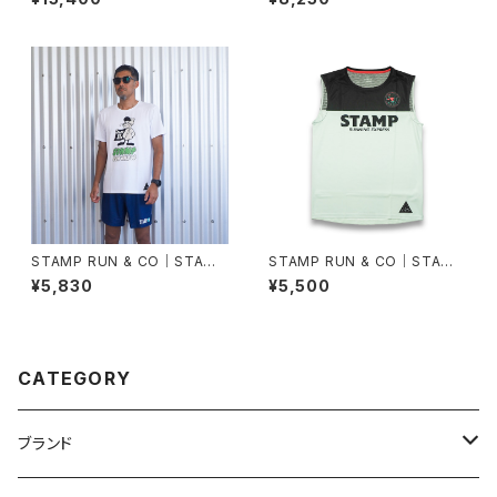
STAMP RUN & CO｜STAMP
STAMP RUN & CO｜STAMP
GRAPHIC RUN TEE (DIET O
GRAPHIC TANK (RUNNING
¥5,830
¥5,500
R DIE)
EXPRESS)
CATEGORY
ブランド