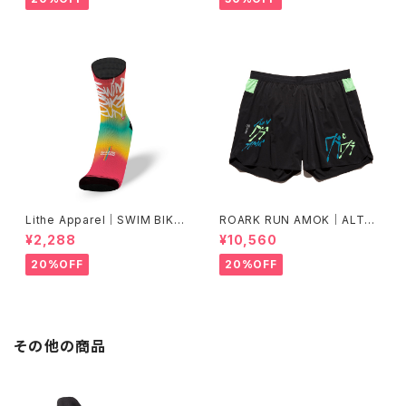
Lithe Apparel｜SWIM BIKE
ROARK RUN AMOK｜ALTA
RUN [COLOR]
5" Col.BLACK FJORD
¥2,288
¥10,560
20%OFF
20%OFF
その他の商品