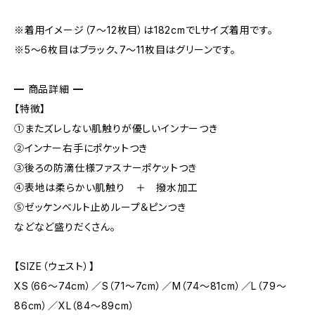
※着用イメージ（7～12枚目）は182cmでLサイズ着用です。
※5～6枚目はブラック、7～11枚目はグリーンです。
━ 商品詳細 ━
【特徴】
①またズレしない肌触りが優しいインナーつき
②インナー右手にポケットつき
③後ろの防滴仕様ファスナーポケットつき
④表地は柔らかい肌触り ＋ 撥水加工
⑤ゼッケンベルト止めループ＆ピンつき
などなど盛りだくさん。
【SIZE（ウェスト）】
XS（66～74cm）／S（71～7cm）／M（74～81cm）／L（79～
86cm）／XL（84～89cm）