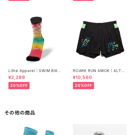
Lithe Apparel｜SWIM BIKE
ROARK RUN AMOK｜ALTA
RUN [COLOR]
5" Col.BLACK FJORD
¥2,288
¥10,560
20%OFF
20%OFF
その他の商品