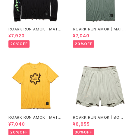
ROARK RUN AMOK｜MATHI
ROARK RUN AMOK｜MATHI
S LS col.BLACK FJORD
S CORE SS col.FOREST
¥7,920
¥7,040
20%OFF
20%OFF
ROARK RUN AMOK｜MATHI
ROARK RUN AMOK｜BOM
S CORE SS col.SUNBURST
MER 2.0 7" Col.CHAPARRA
¥7,040
¥8,855
L
20%OFF
30%OFF