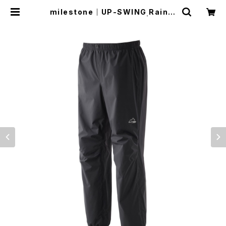
milestone｜UP-SWING Rain P
ants ”Graphite Black” | Run R
ide Point