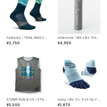
Feetures｜TRAIL MAX CUS
milestone｜MS-LB3 “Smar
HION MINI CREW - Mountai
t Mobile Battery”
¥2,750
¥4,950
n High Blue
STAMP RUN & CO｜STAMP
injinji｜Ws ラン ライトウェイト
GRAPHIC TANK (FINISHER)
ノーショー（ヘロン）
¥5,500
¥1,870