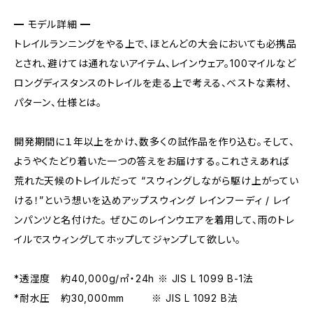
━ モデル詳細 ━
トレイルランニングをやる上で、ほとんどの大会においても必携品
とされ、避けては通れないアイテム、レインウェア。100マイルなど
ロングディスタンスのトレイルを走る上で考える、ベストな素材、
パターン、仕様とは。
開発期間に１年以上をかけ、数多くの試作品を作り込む。そして、
ようやくたどり着いた一つの答えをお届けする。これさえあれば
荒れた天候のトレイルだって “スウィングしながら駆け上がってい
ける！”という想いを込めアップスウィング レインフーディ / レイ
ンパンツと名付けた。 ぜひこのレインウエアを着用して、雨のトレ
イルでスウィングしてホップしてジャンプして欲しい。
*透湿度 約40,000g/㎡・24h ※ JIS L 1099 B-1法
*耐水圧 約30,000mm ※ JIS L 1092 B法