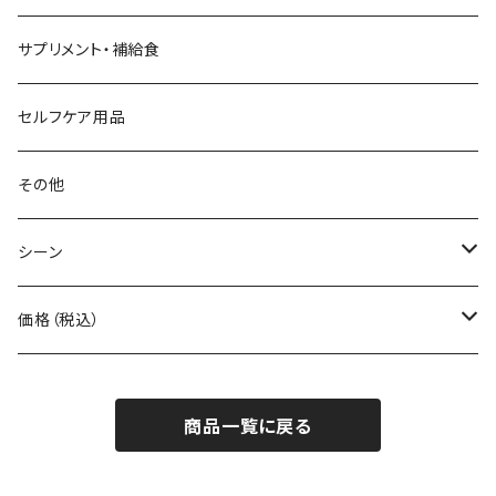
Beruf Baggage
2WAYバッグ/3WAYバッグ
財布
サプリメント・補給食
Body Glide
その他バッグ
アームカバー
セルフケア用品
BONE
ネックゲイター
その他
BOOKMAN
シーン
carb
自転車
価格（税込）
CHAORAS
ランニング
～1,000円
商品一覧に戻る
Ciele Athletics
キャンプ
1,001～5,000円