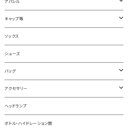
2XU
アパレル
acu Products
トップス
キャップ等
AILEY
ボトムス
キャップ・ハット
ソックス
AKIV
ヘッドバンド
シューズ
ALTRA
バッグ
aroma vera
バックパック
アクセサリー
AZUMA BAG
ショルダーバッグ
サングラス
ヘッドランプ
BANANA GO
トートバッグ
てぬぐい
ボトル・ハイドレーション類