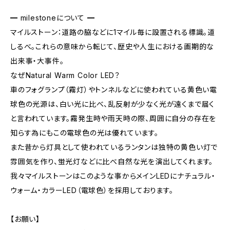
━ milestoneについて ━
マイルストーン：道路の脇などに1マイル毎に設置される標識。道
しるべ。これらの意味から転じて、歴史や人生における画期的な
出来事・大事件。
なぜNatural Warm Color LED？
車のフォグランプ（霧灯）やトンネルなどに使われている黄色い電
球色の光源は、白い光に比べ、乱反射が少なく光が遠くまで届く
と言われています。霧発生時や雨天時の際、周囲に自分の存在を
知らす為にもこの電球色の光は優れています。
また昔から灯具として使われているランタンは独特の黄色い灯で
雰囲気を作り、蛍光灯などに比べ自然な光を演出してくれます。
我々マイルストーンはこのような事からメインLEDにナチュラル・
ウォーム・カラーLED（電球色）を採用しております。
【お願い】