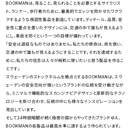
BOOKMANは、見ること、見られることを必要とするサイクリス
ト、ランナー、歩行者のために、審美的でエッジを効かせたワクワ
クするような視認性製品を創造しています。ディテール、品質、安
全性に重点を置いたデザインには、交通の中で誰もが見えるよう
にし、事故を防ぐという一つの目標が備わっています。
「安全は退屈なものではありません。私たちの使命は、命を救い、
交通の中で誰もが見えるようにすることです。それを達成するた
めに、私たちの信念は人々が純粋に使いたいと思う製品を作るこ
とです」
スウェーデンのストックホルムを拠点とするBOOKMANは、スウ
ェーデンの安全志向が強いというブランドの伝統を受け継ぎなが
ら、ミニマルで機能的なスカンジナビアデザインと革新的なテクノ
ロジーを掛け合わせ、伝統の中にも様々なインスピレーションを
見出しています。
そして24時間暗闇が続く極夜の国からやってきたブランドゆえ、
BOOKMANの各製品は最高水準に達するよう作られています。