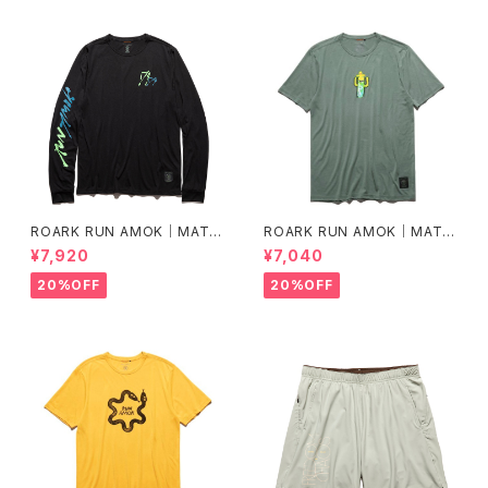
ROARK RUN AMOK｜MATHI
ROARK RUN AMOK｜MATHI
S LS col.BLACK FJORD
S CORE SS col.FOREST
¥7,920
¥7,040
20%OFF
20%OFF