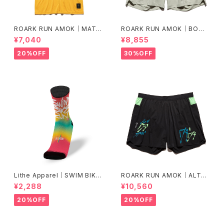
ROARK RUN AMOK｜MATHI
ROARK RUN AMOK｜BOM
S CORE SS col.SUNBURST
MER 2.0 7" Col.CHAPARRA
¥7,040
¥8,855
L
20%OFF
30%OFF
Lithe Apparel｜SWIM BIKE
ROARK RUN AMOK｜ALTA
RUN [COLOR]
5" Col.BLACK FJORD
¥2,288
¥10,560
20%OFF
20%OFF