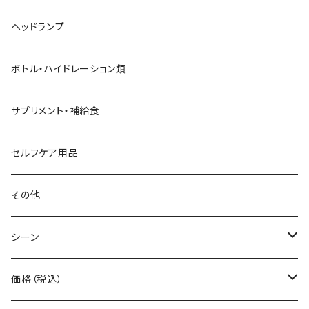
AZUMA BAG
ショルダーバッグ
サングラス
ヘッドランプ
BANANA GO
トートバッグ
てぬぐい
ボトル・ハイドレーション類
Beruf Baggage
2WAYバッグ/3WAYバッグ
財布
サプリメント・補給食
Body Glide
その他バッグ
アームカバー
セルフケア用品
BONE
ネックゲイター
その他
BOOKMAN
シーン
carb
自転車
価格（税込）