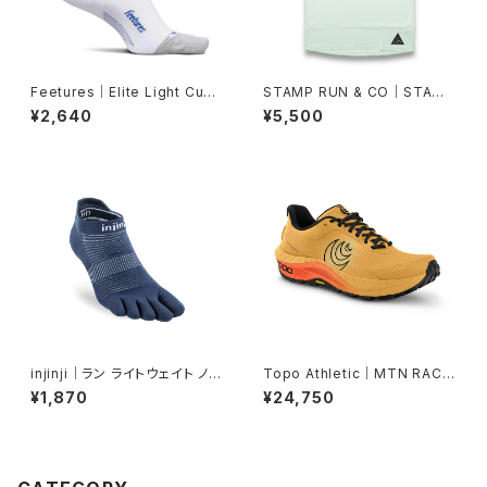
Feetures｜Elite Light Cush
STAMP RUN & CO｜STAMP
ion Quarter -White Track
GRAPHIC TANK (RUNNING
¥2,640
¥5,500
EXPRESS)
injinji｜ラン ライトウェイト ノー
Topo Athletic｜MTN RACE
ショー（ネイビー）
R 4 Mango/Black
¥1,870
¥24,750