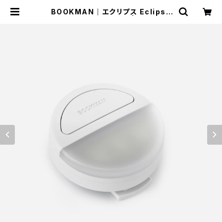
BOOKMAN｜エクリプス Eclipse
With Usb-c - White | Run Ride
Point