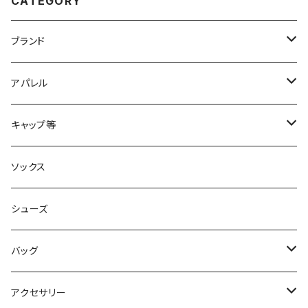
CATEGORY
ブランド
2XU
アパレル
acu Products
トップス
キャップ等
AILEY
ボトムス
キャップ・ハット
ソックス
AKIV
ヘッドバンド
シューズ
ALTRA
バッグ
aroma vera
バックパック
アクセサリー