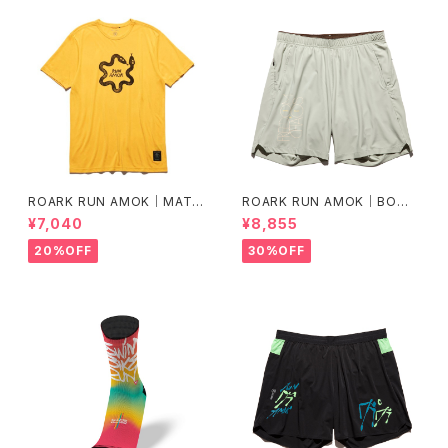
ROARK RUN AMOK｜MATHI
ROARK RUN AMOK｜BOM
S CORE SS col.SUNBURST
MER 2.0 7" Col.CHAPARRA
¥7,040
¥8,855
L
20%OFF
30%OFF