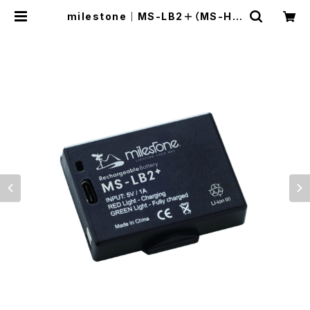
milestone｜MS-LB2＋（MS-H1、
MS-H2、MS-K1専用のスペアバッテ
リー） | Run Ride Point