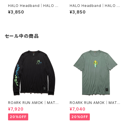
HALO Headband｜HALO バ
HALO Headband｜HALO バ
ンディット JP（dusk）
ンディット JP（Air Abyss Blu
¥3,850
¥3,850
e）
セール中の商品
ROARK RUN AMOK｜MATHI
ROARK RUN AMOK｜MATHI
S LS col.BLACK FJORD
S CORE SS col.FOREST
¥7,920
¥7,040
20%OFF
20%OFF