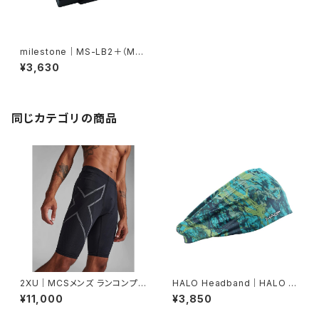
milestone｜MS-LB2＋（MS-
H1、MS-H2、MS-K1専用のス
¥3,630
ペアバッテリー）
同じカテゴリの商品
2XU｜MCSメンズ ランコンプシ
HALO Headband｜HALO バ
ョーツ MA5331B BLK/BRF
ンディット JP（Movas）
¥11,000
¥3,850