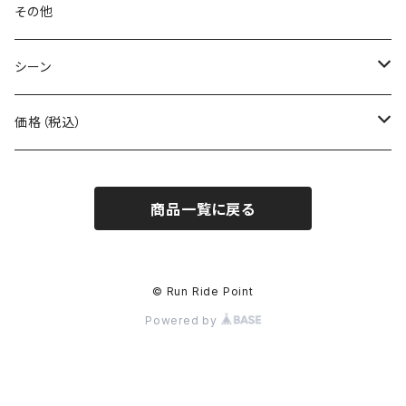
BONE
ネックゲイター
その他
BOOKMAN
シーン
carb
自転車
価格（税込）
CHAORAS
ランニング
～1,000円
商品一覧に戻る
Ciele Athletics
キャンプ
1,001～5,000円
Club My★Star
その他アクティビティ
5,001～10,000円
© Run Ride Point
Powered by
Cotopaxi
ビジネス
10,001円～
Feetures
カジュアル