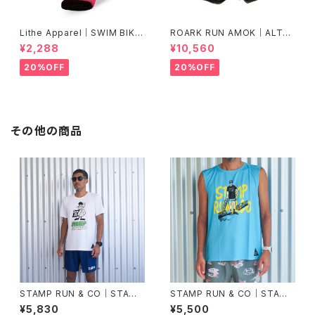
Lithe Apparel｜SWIM BIKE
ROARK RUN AMOK｜ALTA
RUN [COLOR]
5" Col.BLACK FJORD
¥2,288
¥10,560
20%OFF
20%OFF
その他の商品
STAMP RUN & CO｜STAMP
STAMP RUN & CO｜STAMP
GRAPHIC RUN TEE (DIET O
GRAPHIC TANK (Support y
¥5,830
¥5,500
R DIE)
our local trails)