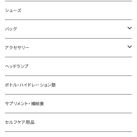
AKIV
ヘッドバンド
シューズ
ALTRA
バッグ
aroma vera
バックパック
アクセサリー
AZUMA BAG
ショルダーバッグ
サングラス
ヘッドランプ
BANANA GO
トートバッグ
てぬぐい
ボトル・ハイドレーション類
Beruf Baggage
2WAYバッグ/3WAYバッグ
財布
サプリメント・補給食
Body Glide
その他バッグ
アームカバー
セルフケア用品