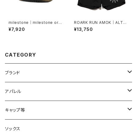
milestone｜milestone orig
ROARK RUN AMOK｜ALTA
inal cap MSC-025 Denali H
5" Col.BLACK
¥7,920
¥13,750
at（ブラウンブラウン）
CATEGORY
ブランド
2XU
アパレル
acu Products
トップス
キャップ等
AILEY
ボトムス
キャップ・ハット
ソックス