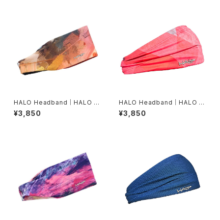
HALO Headband｜HALO バ
HALO Headband｜HALO バ
ンディット JP（Air modern oi
ンディット JP（Vinst）
¥3,850
¥3,850
l）