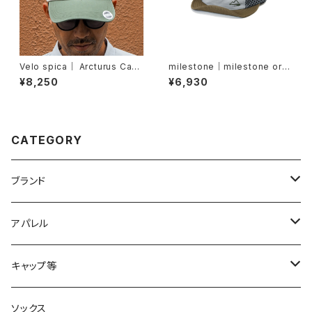
Velo spica｜ Arcturus Cap
milestone｜milestone orig
col. Green
inal cap MSC-018（グレーカ
¥8,250
¥6,930
ーキ）
CATEGORY
ブランド
2XU
アパレル
acu Products
トップス
キャップ等
AILEY
ボトムス
キャップ・ハット
ソックス