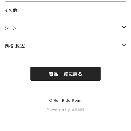
BONE
ネックゲイター
その他
BOOKMAN
シーン
carb
自転車
価格（税込）
CHAORAS
ランニング
～1,000円
商品一覧に戻る
Ciele Athletics
キャンプ
1,001～5,000円
Club My★Star
その他アクティビティ
5,001～10,000円
© Run Ride Point
Powered by
Cotopaxi
ビジネス
10,001円～