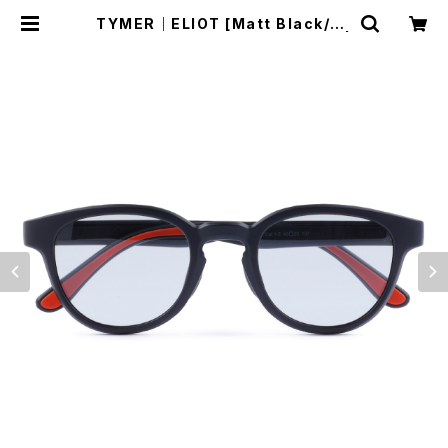
TYMER｜ELIOT [Matt Black/Ph
otochromic Grey（調光レンズ）] |
Run Ride Point