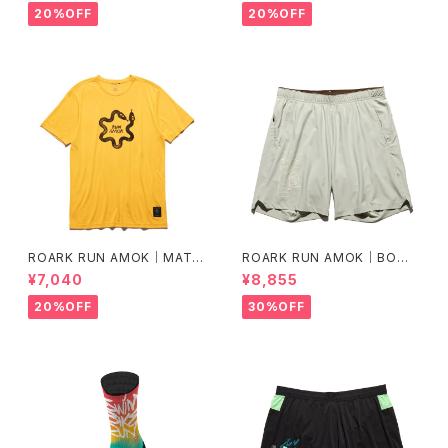
20%OFF
20%OFF
ROARK RUN AMOK｜MATHI
ROARK RUN AMOK｜BOM
S CORE SS col.SUNBURST
MER 2.0 7" Col.CHAPARRA
¥7,040
¥8,855
L
20%OFF
30%OFF