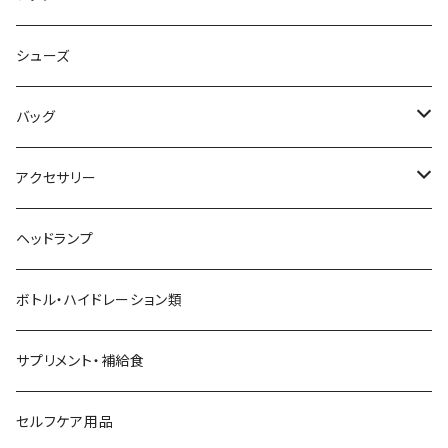
AKIV
ヘッドバンド
シューズ
ALTRA
バッグ
aroma vera
バックパック
アクセサリー
AZUMA BAG
ショルダーバッグ
サングラス
ヘッドランプ
BANANA GO
トートバッグ
てぬぐい
ボトル・ハイドレーション類
Beruf Baggage
2WAYバッグ/3WAYバッグ
財布
サプリメント・補給食
Body Glide
その他バッグ
アームカバー
セルフケア用品