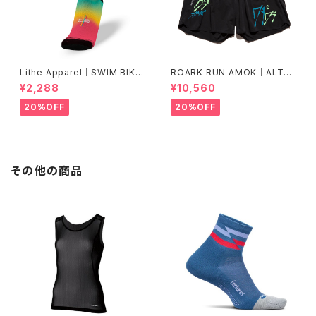
Lithe Apparel｜SWIM BIKE
ROARK RUN AMOK｜ALTA
RUN [COLOR]
5" Col.BLACK FJORD
¥2,288
¥10,560
20%OFF
20%OFF
その他の商品