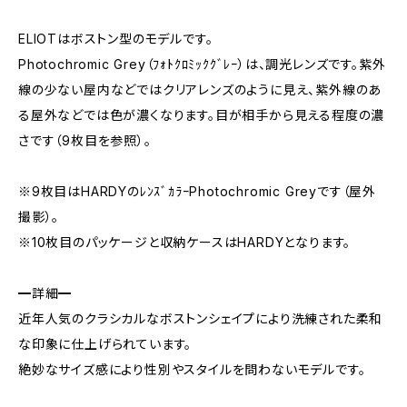
ELIOTはボストン型のモデルです。
Photochromic Grey（ﾌｫﾄｸﾛﾐｯｸｸﾞﾚｰ）は、調光レンズです。紫外
線の少ない屋内などではクリアレンズのように見え、紫外線のあ
る屋外などでは色が濃くなります。目が相手から見える程度の濃
さです（9枚目を参照）。
※9枚目はHARDYのﾚﾝｽﾞｶﾗｰPhotochromic Greyです（屋外
撮影）。
※10枚目のパッケージと収納ケースはHARDYとなります。
━詳細━
近年人気のクラシカルなボストンシェイプにより洗練された柔和
な印象に仕上げられています。
絶妙なサイズ感により性別やスタイルを問わないモデルです。