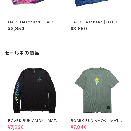
HALO Headband｜HALO バ
HALO Headband｜HALO バ
ンディット JP（dusk）
ンディット JP（Air Abyss Blu
¥3,850
¥3,850
e）
セール中の商品
ROARK RUN AMOK｜MATHI
ROARK RUN AMOK｜MATHI
S LS col.BLACK FJORD
S CORE SS col.FOREST
¥7,920
¥7,040