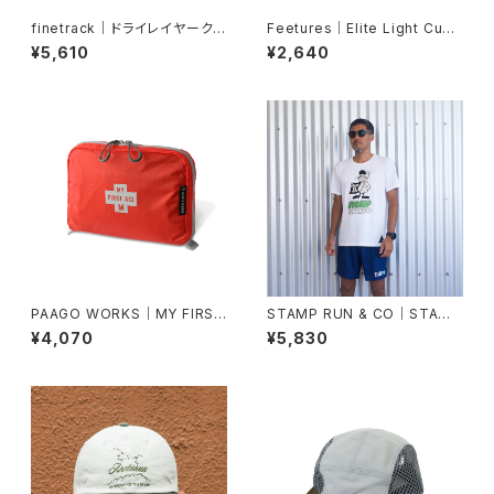
finetrack｜ドライレイヤーク
Feetures｜Elite Light Cush
ールタンクトップ（ウィメンズ・
ion Quarter -Blue Track
¥5,610
¥2,640
黒）
PAAGO WORKS｜MY FIRST
STAMP RUN & CO｜STAMP
AID （M）
GRAPHIC RUN TEE (DIET O
¥4,070
¥5,830
R DIE)