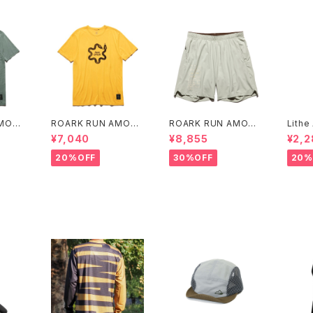
AMOK
ROARK RUN AMOK
ROARK RUN AMOK
Lithe
E SS
｜MATHIS CORE SS
｜BOMMER 2.0 7" C
M BI
¥7,040
¥8,855
¥2,2
col.SUNBURST
ol.CHAPARRAL
R]
20%OFF
30%OFF
20%