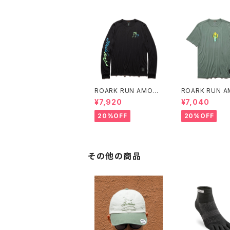
ROARK RUN AMOK
ROARK RUN 
｜MATHIS LS col.B
｜MATHIS COR
¥7,920
¥7,040
LACK FJORD
col.FOREST
20%OFF
20%OFF
その他の商品