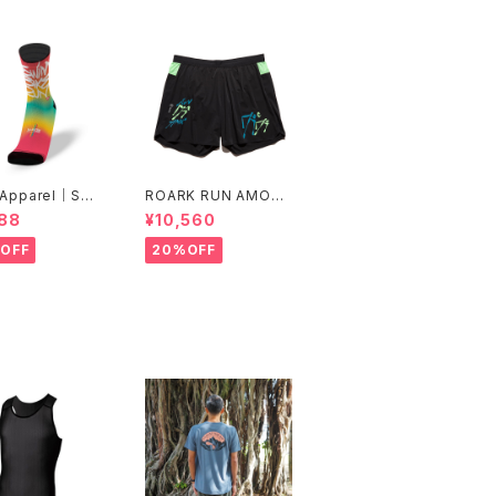
 Apparel｜SWI
ROARK RUN AMOK
KE RUN [COLO
｜ALTA 5" Col.BLAC
88
¥10,560
K FJORD
OFF
20%OFF