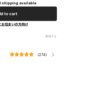
l shipping available
d to cart
にお住まいの方向け
通報する
(274)