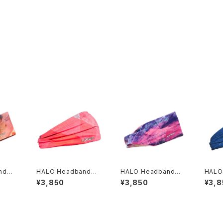
and｜H
HALO Headband｜H
HALO Headband｜H
HALO
 JP（A
ALO バンディット JP（V
ALO バンディット JP（d
ALO 
¥3,850
¥3,850
¥3,8
inst）
usk）
ir Ab