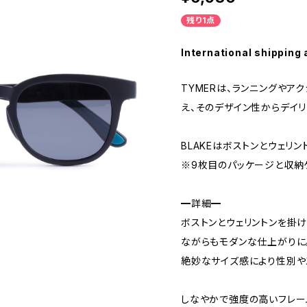
残り1点
International shipping 
TYMERは、ランニングやア
え、そのデザイン性からデイ
BLAKEはボストンとウェリ
※9枚目のパッケージと収納ケ
━詳細━
ボストンとウェリントンを掛
ながらもモダンな仕上がりに
絶妙なサイズ感により性別や
しなやかで強度の高いフレー