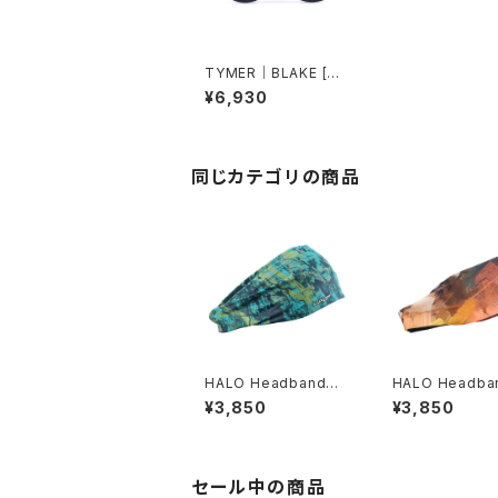
TYMER｜BLAKE [Ma
tt Black/Grey]
¥6,930
同じカテゴリの商品
HALO Headband｜H
HALO Headb
ALO バンディット JP
ALO バンディット
¥3,850
¥3,850
（Movas）
ir modern oil）
セール中の商品