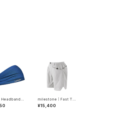
 Headband｜H
milestone｜Fast Tra
バンディット JP（A
il Shorts（グレーシャ
50
¥15,400
yss Blue）
ーシルバー）