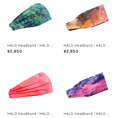
HALO Headband｜HALO バ
HALO Headband｜HALO バ
ンディット JP（Movas）
ンディット JP（Air modern oi
¥3,850
¥3,850
l）
HALO Headband｜HALO バ
HALO Headband｜HALO バ
ンディット JP（Vinst）
ンディット JP（dusk）