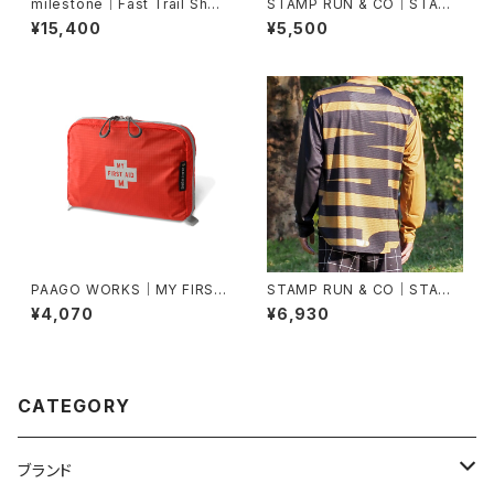
milestone｜Fast Trail Shor
STAMP RUN & CO｜STAMP
ts（グレーシャーシルバー）
GRAPHIC TANK (FINISHER)
¥15,400
¥5,500
PAAGO WORKS｜MY FIRST
STAMP RUN & CO｜STAMP
AID （M）
LONG SLEEVE TEE（STAMP
¥4,070
¥6,930
BIG LOGO -BLACK&BROW
NS）
CATEGORY
ブランド