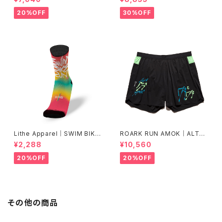
L
20%OFF
30%OFF
Lithe Apparel｜SWIM BIKE
ROARK RUN AMOK｜ALTA
RUN [COLOR]
5" Col.BLACK FJORD
¥2,288
¥10,560
20%OFF
20%OFF
その他の商品