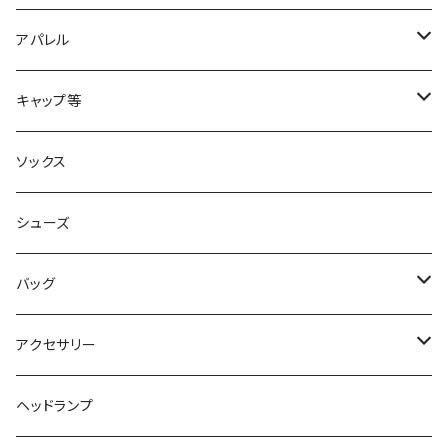
2XU
アパレル
acu Products
トップス
キャップ等
AILEY
ボトムス
キャップ・ハット
ソックス
AKIV
ヘッドバンド
シューズ
ALTRA
バッグ
aroma vera
バックパック
アクセサリー
AZUMA BAG
ショルダーバッグ
サングラス
ヘッドランプ