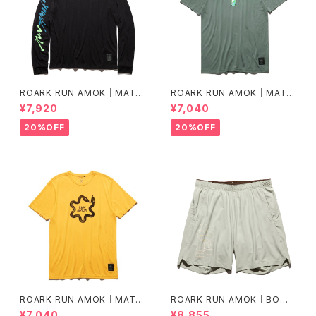
ROARK RUN AMOK｜MATHI
ROARK RUN AMOK｜MATHI
S LS col.BLACK FJORD
S CORE SS col.FOREST
¥7,920
¥7,040
20%OFF
20%OFF
ROARK RUN AMOK｜MATHI
ROARK RUN AMOK｜BOM
S CORE SS col.SUNBURST
MER 2.0 7" Col.CHAPARRA
¥7,040
¥8,855