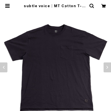
subtle voice｜MT Cotton T-sh
irt [Stormy Black] | Run Ride
Point