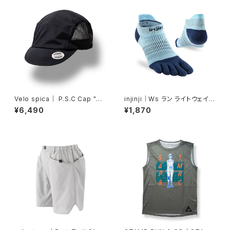
Velo spica｜ P.S.C Cap "Cy
injinji｜Ws ラン ライトウェイト
cling" col.Black
ノーショー（ヘロン）
¥6,490
¥1,870