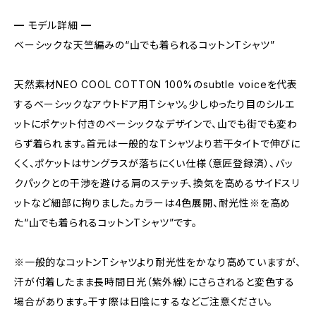
━ モデル詳細 ━
ベーシックな天竺編みの“山でも着られるコットンTシャツ”
天然素材NEO COOL COTTON 100%のsubtle voiceを代表
するベーシックなアウトドア用Tシャツ。少しゆったり目のシルエ
ットにポケット付きのベーシックなデザインで、山でも街でも変わ
らず着られます。首元は一般的なTシャツより若干タイトで伸びに
くく、ポケットはサングラスが落ちにくい仕様（意匠登録済）、バッ
クパックとの干渉を避ける肩のステッチ、換気を高めるサイドスリ
ットなど細部に拘りました。カラーは4色展開、耐光性※を高め
た“山でも着られるコットンTシャツ”です。
※一般的なコットンTシャツより耐光性をかなり高めていますが、
汗が付着したまま長時間日光（紫外線）にさらされると変色する
場合があります。干す際は日陰にするなどご注意ください。