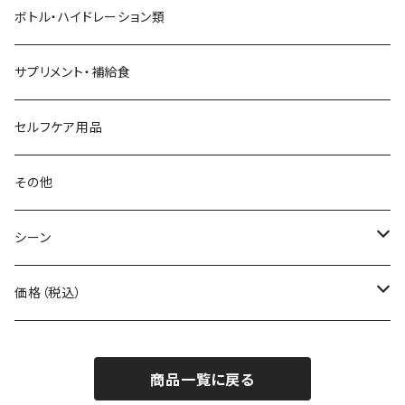
BANANA GO
トートバッグ
てぬぐい
ボトル・ハイドレーション類
Beruf Baggage
2WAYバッグ/3WAYバッグ
財布
サプリメント・補給食
Body Glide
その他バッグ
アームカバー
セルフケア用品
BONE
ネックゲイター
その他
BOOKMAN
シーン
carb
自転車
価格（税込）
CHAORAS
ランニング
～1,000円
商品一覧に戻る
Ciele Athletics
キャンプ
1,001～5,000円