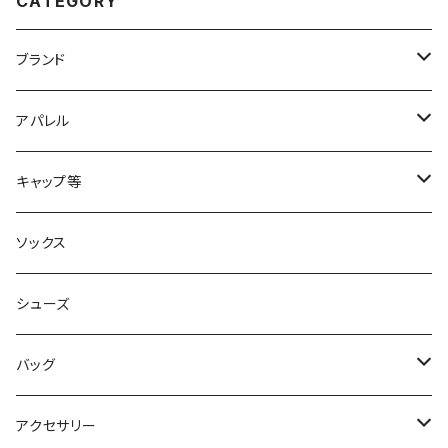
CATEGORY
ブランド
2XU
アパレル
acu Products
トップス
キャップ等
AILEY
ボトムス
キャップ・ハット
ソックス
AKIV
ヘッドバンド
シューズ
ALTRA
バッグ
aroma vera
バックパック
アクセサリー