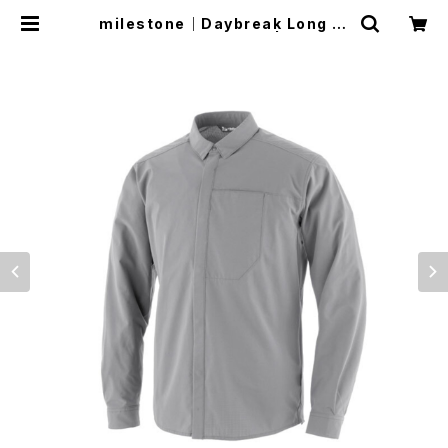
milestone｜Daybreak Long Sl
eeve Shirt Overcast | Run Rid
e Point