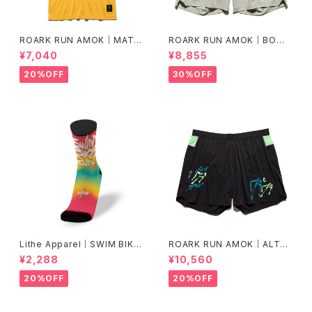
ROARK RUN AMOK｜MATHI
ROARK RUN AMOK｜BOM
S CORE SS col.SUNBURST
MER 2.0 7" Col.CHAPARRA
¥7,040
¥8,855
L
20%OFF
30%OFF
Lithe Apparel｜SWIM BIKE
ROARK RUN AMOK｜ALTA
RUN [COLOR]
5" Col.BLACK FJORD
¥2,288
¥10,560
20%OFF
20%OFF