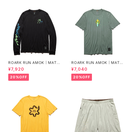
ROARK RUN AMOK｜MATHI
ROARK RUN AMOK｜MATHI
S LS col.BLACK FJORD
S CORE SS col.FOREST
¥7,920
¥7,040
20%OFF
20%OFF