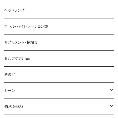
AZUMA BAG
ショルダーバッグ
サングラス
ヘッドランプ
BANANA GO
トートバッグ
てぬぐい
ボトル・ハイドレーション類
Beruf Baggage
2WAYバッグ/3WAYバッグ
財布
サプリメント・補給食
Body Glide
その他バッグ
アームカバー
セルフケア用品
BONE
ネックゲイター
その他
BOOKMAN
シーン
carb
自転車
価格（税込）