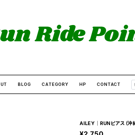
OUT
BLOG
CATEGORY
HP
CONTACT
AILEY｜RUNピアス（
¥2,750