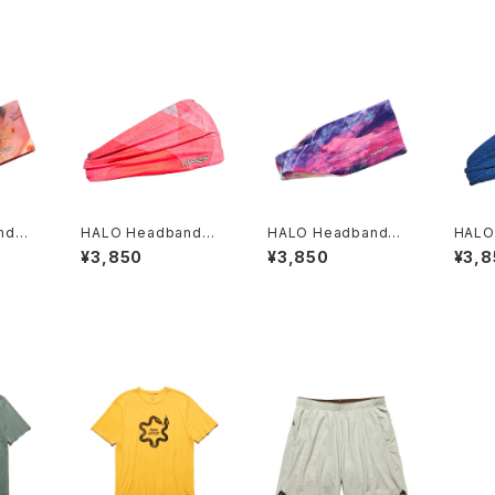
and｜H
HALO Headband｜H
HALO Headband｜H
HALO
 JP（A
ALO バンディット JP（V
ALO バンディット JP（d
ALO 
¥3,850
¥3,850
¥3,8
inst）
usk）
ir Ab