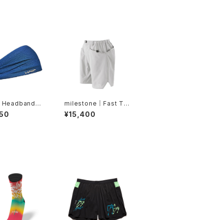
 Headband｜H
milestone｜Fast Tra
バンディット JP（A
il Shorts（グレーシャ
50
¥15,400
yss Blue）
ーシルバー）