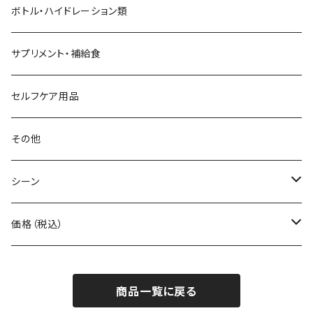
BANANA GO
トートバッグ
てぬぐい
ボトル・ハイドレーション類
Beruf Baggage
2WAYバッグ/3WAYバッグ
財布
サプリメント・補給食
Body Glide
その他バッグ
アームカバー
セルフケア用品
BONE
ネックゲイター
その他
BOOKMAN
シーン
carb
自転車
価格（税込）
CHAORAS
ランニング
～1,000円
商品一覧に戻る
Ciele Athletics
キャンプ
1,001～5,000円