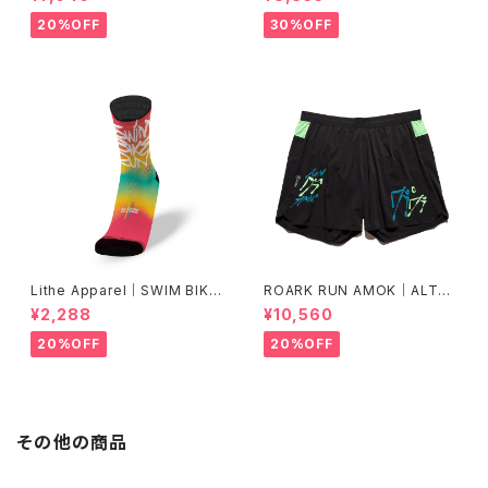
L
20%OFF
30%OFF
Lithe Apparel｜SWIM BIKE
ROARK RUN AMOK｜ALTA
RUN [COLOR]
5" Col.BLACK FJORD
¥2,288
¥10,560
20%OFF
20%OFF
その他の商品