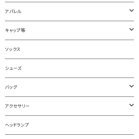
2XU
アパレル
acu Products
トップス
キャップ等
AILEY
ボトムス
キャップ・ハット
ソックス
AKIV
ヘッドバンド
シューズ
ALTRA
バッグ
aroma vera
バックパック
アクセサリー
AZUMA BAG
ショルダーバッグ
サングラス
ヘッドランプ