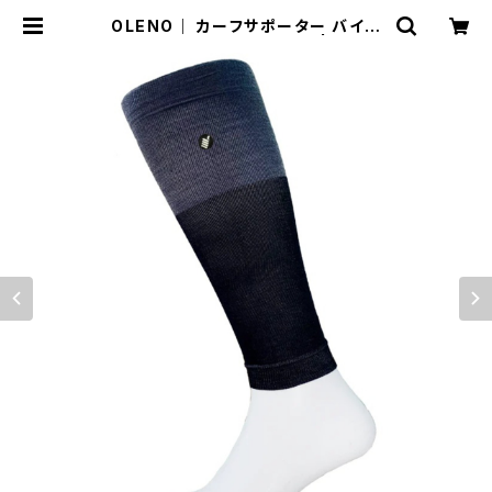
OLENO｜ カーフサポーター バイカ
ラー（ブラック×チャコール） | Run R
ide Point