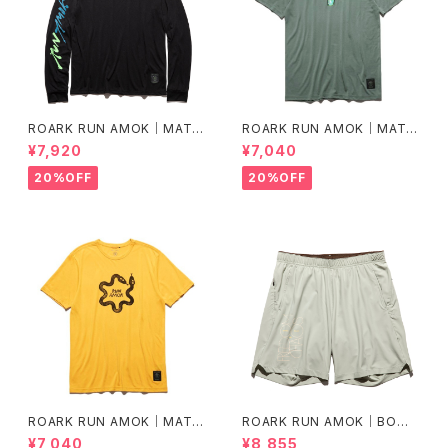
ROARK RUN AMOK｜MATHI
ROARK RUN AMOK｜MATHI
S LS col.BLACK FJORD
S CORE SS col.FOREST
¥7,920
¥7,040
20%OFF
20%OFF
ROARK RUN AMOK｜MATHI
ROARK RUN AMOK｜BOM
S CORE SS col.SUNBURST
MER 2.0 7" Col.CHAPARRA
¥7,040
¥8,855