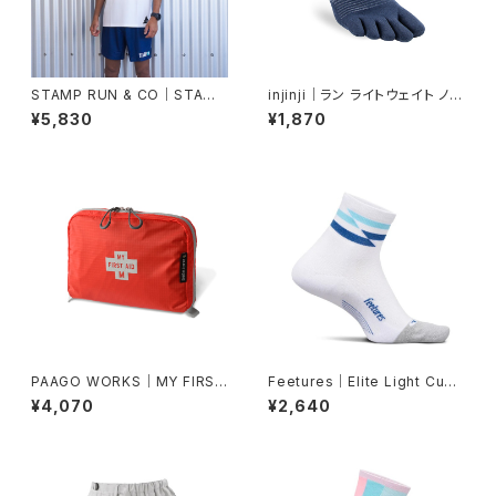
STAMP RUN & CO｜STAMP
injinji｜ラン ライトウェイト ノー
GRAPHIC RUN TEE (DIET O
ショー（ネイビー）
¥5,830
¥1,870
R DIE)
PAAGO WORKS｜MY FIRST
Feetures｜Elite Light Cush
AID （M）
ion Quarter -White Track
¥4,070
¥2,640