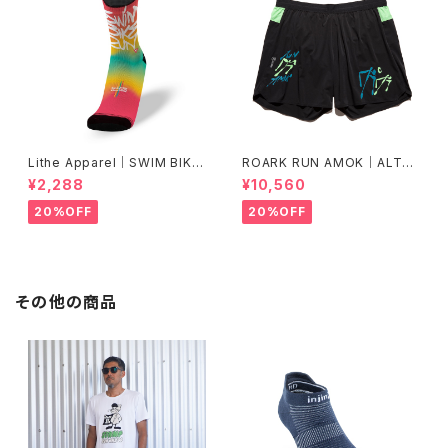
Lithe Apparel｜SWIM BIKE
ROARK RUN AMOK｜ALTA
RUN [COLOR]
5" Col.BLACK FJORD
¥2,288
¥10,560
20%OFF
20%OFF
その他の商品