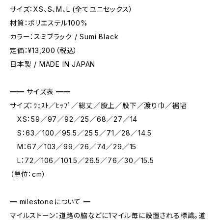
サイズ：XS、S、M、L (全てユニセックス）
材質：ポリエステル100%
カラー：スミブラック / Sumi Black
定価：¥13,200（税込）
日本製 / MADE IN JAPAN
━━ サイズ表 ━━
サイズ：ｳｪｽﾄ／ﾋｯﾌﾟ／総丈／股上／股下／渡り巾／裾幅
XS：59／97／92／25／68／27／14
S：63／100／95.5／25.5／71／28／14.5
M：67／103／99／26／74／29／15
L：72／106／101.5／26.5／76／30／15.5
（単位：cm）
━ milestoneについて ━
マイルストーン：道路の脇などに1マイル毎に設置される標識。道