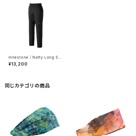
milestone｜Natty Long Su
mi Black
¥13,200
同じカテゴリの商品