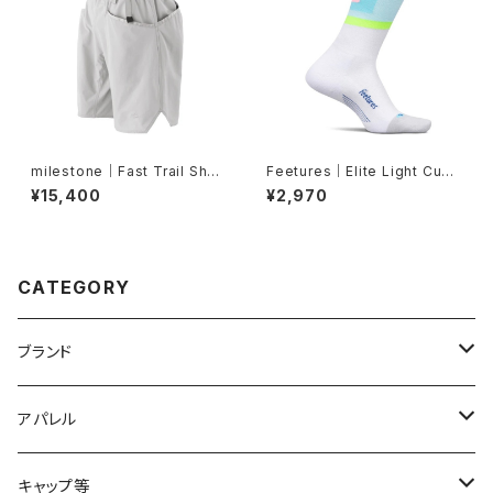
milestone｜Fast Trail Shor
Feetures｜Elite Light Cush
ts（グレーシャーシルバー）
ion Mini Crew -Candy Cour
¥15,400
¥2,970
t
CATEGORY
ブランド
2XU
アパレル
acu Products
トップス
キャップ等