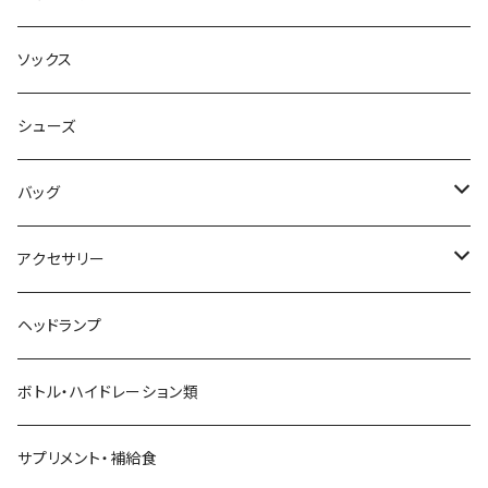
AILEY
ボトムス
キャップ・ハット
ソックス
AKIV
ヘッドバンド
シューズ
ALTRA
バッグ
aroma vera
バックパック
アクセサリー
AZUMA BAG
ショルダーバッグ
サングラス
ヘッドランプ
BANANA GO
トートバッグ
てぬぐい
ボトル・ハイドレーション類
Beruf Baggage
2WAYバッグ/3WAYバッグ
財布
サプリメント・補給食