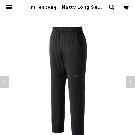
milestone｜Natty Long Sumi
Black | Run Ride Point