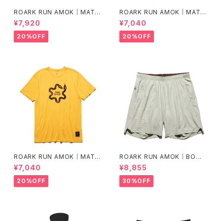
ROARK RUN AMOK｜MATHI
ROARK RUN AMOK｜MATHI
S LS col.BLACK FJORD
S CORE SS col.FOREST
¥7,920
¥7,040
20%OFF
20%OFF
ROARK RUN AMOK｜MATHI
ROARK RUN AMOK｜BOM
S CORE SS col.SUNBURST
MER 2.0 7" Col.CHAPARRA
¥7,040
¥8,855
L
20%OFF
30%OFF