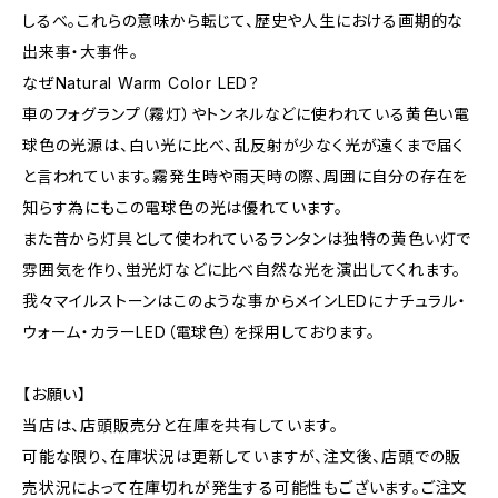
しるべ。これらの意味から転じて、歴史や人生における画期的な
出来事・大事件。
なぜNatural Warm Color LED？
車のフォグランプ（霧灯）やトンネルなどに使われている黄色い電
球色の光源は、白い光に比べ、乱反射が少なく光が遠くまで届く
と言われています。霧発生時や雨天時の際、周囲に自分の存在を
知らす為にもこの電球色の光は優れています。
また昔から灯具として使われているランタンは独特の黄色い灯で
雰囲気を作り、蛍光灯などに比べ自然な光を演出してくれます。
我々マイルストーンはこのような事からメインLEDにナチュラル・
ウォーム・カラーLED（電球色）を採用しております。
【お願い】
当店は、店頭販売分と在庫を共有しています。
可能な限り、在庫状況は更新していますが、注文後、店頭での販
売状況によって在庫切れが発生する可能性もございます。ご注文