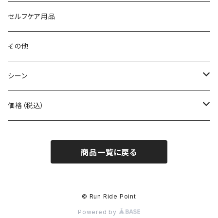
Body Glide
その他バッグ
アームカバー
セルフケア用品
BONE
ネックゲイター
その他
BOOKMAN
シーン
carb
自転車
価格（税込）
CHAORAS
ランニング
～1,000円
商品一覧に戻る
Ciele Athletics
キャンプ
1,001～5,000円
Club My★Star
その他アクティビティ
5,001～10,000円
© Run Ride Point
Powered by