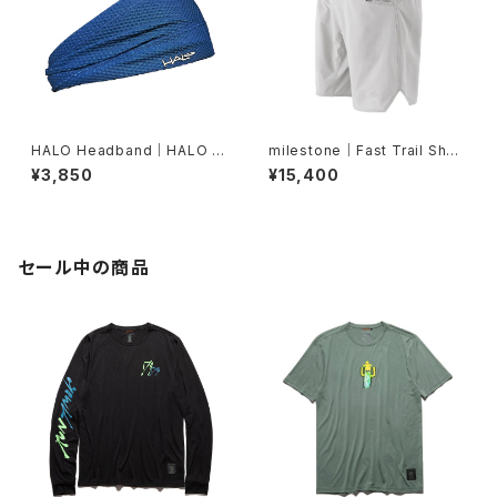
HALO Headband｜HALO バ
milestone｜Fast Trail Shor
ンディット JP（Air Abyss Blu
ts（グレーシャーシルバー）
¥3,850
¥15,400
e）
セール中の商品