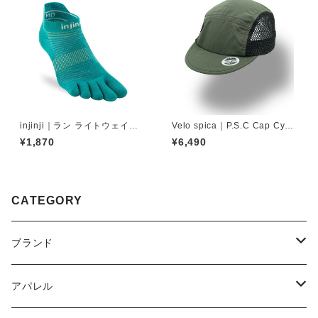
injinji｜ラン ライトウェイト
Velo spica｜P.S.C Cap Cycli
ノーショー（アトランティ
ng col.Khaki
¥1,870
¥6,490
ス）
CATEGORY
ブランド
2XU
アパレル