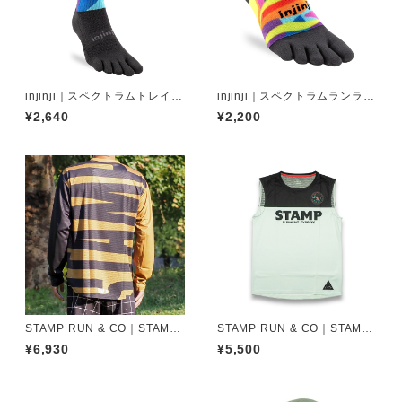
injinji｜スペクトラムトレイル
injinji｜スペクトラムランライ
ミッドウェイトクルー（バー
トウェイトノーショウ（バー
¥2,640
¥2,200
ジャー）
ジャー）
STAMP RUN & CO｜STAMP
STAMP RUN & CO｜STAMP
LONG SLEEVE TEE（STAM
GRAPHIC TANK (RUNNING
¥6,930
¥5,500
P BIG LOGO -BLACK&BROW
EXPRESS)
NS）