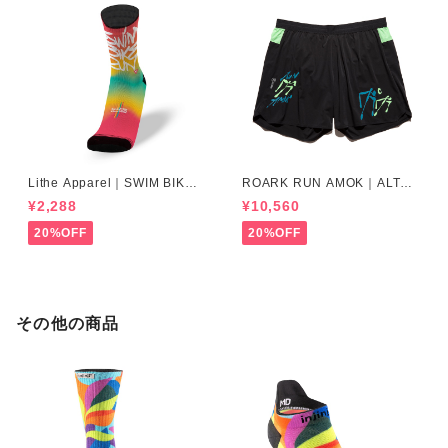
Lithe Apparel｜SWIM BIKE
ROARK RUN AMOK｜ALTA
RUN [COLOR]
5" Col.BLACK FJORD
¥2,288
¥10,560
20%OFF
20%OFF
その他の商品