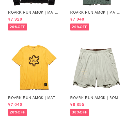
ROARK RUN AMOK｜MATHI
ROARK RUN AMOK｜MATHI
S LS col.BLACK FJORD
S CORE SS col.FOREST
¥7,920
¥7,040
20%OFF
20%OFF
ROARK RUN AMOK｜MATHI
ROARK RUN AMOK｜BOMM
S CORE SS col.SUNBURST
ER 2.0 7" Col.CHAPARRAL
¥7,040
¥8,855
20%OFF
30%OFF