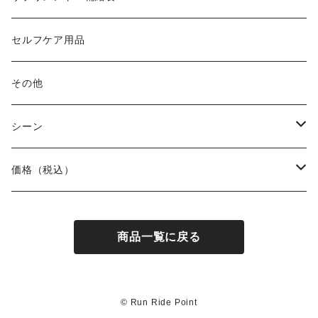
Body Glide
その他バッグ
アームカバー
セルフケア用品
BONE
ネックゲイター
その他
BOOKMAN
シーン
carb
自転車
価格（税込）
CHAORAS
ランニング
～1,000円
商品一覧に戻る
Ciele Athletics
キャンプ
1,001～5,000円
Club My★Star
その他アクティビティ
5,001～10,000円
© Run Ride Point