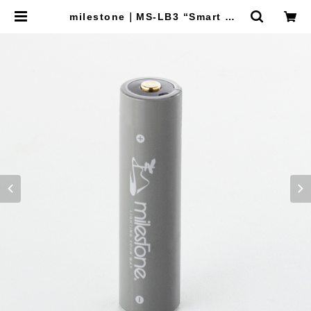
milestone｜MS-LB3 “Smart Mo
bile Battery” | Run Ride Point