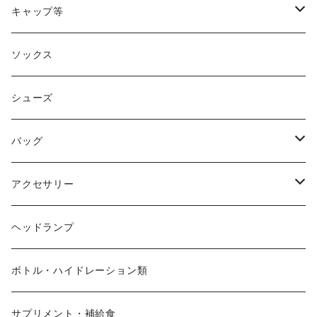
acu Products
トップス
キャップ等
AILEY
ボトムス
キャップ・ハット
ソックス
AKIV
ヘッドバンド
シューズ
ALTRA
バッグ
aroma vera
バックパック
アクセサリー
AZUMA BAG
ショルダーバッグ
サングラス
ヘッドランプ
BANANA GO
トートバッグ
てぬぐい
ボトル・ハイドレーション類
Beruf Baggage
2WAYバッグ/3WAYバッグ
財布
サプリメント・補給食