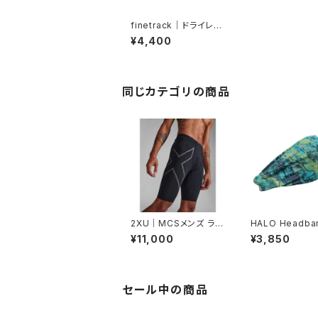
finetrack｜ドライレイ
ヤークールボクサーショ
¥4,400
ーツ（ウィメンズ・黒）
同じカテゴリの商品
2XU｜MCSメンズ ラン
HALO Headb
コンプショーツ MA533
ALO バンディット
¥11,000
¥3,850
1B BLK/BRF
（Movas）
セール中の商品