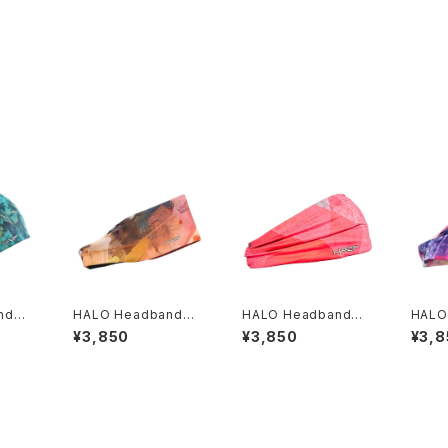
and｜H
HALO Headband｜H
HALO Headband｜H
HALO
 JP
ALO バンディット JP（A
ALO バンディット JP（V
ALO 
¥3,850
¥3,850
¥3,8
ir modern oil）
inst）
usk）