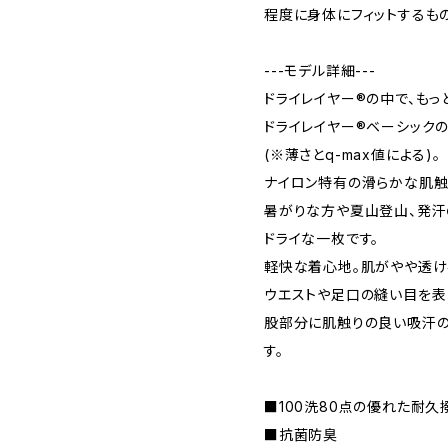
程度に身体にフィットするも
---モデル詳細---
ドライレイヤー®の中で、もっ
ドライレイヤー®ベーシックの
(※薄さとq-max値による)。
ナイロン特有の滑らかな肌触
暑がりな方や夏山登山、発汗
ドライな一枚です。
軽快な着心地。肌がやや透け
ウエストや足口の縫い目を表
股部分に肌触りの良い吸汗の
す。
■100洗80点の優れた耐久
■抗菌防臭