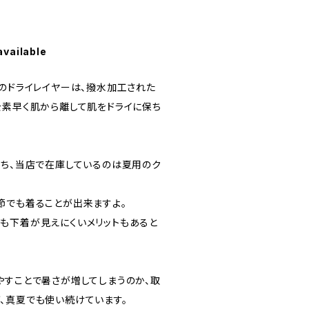
available
ック）のドライレイヤーは、撥水加工された
を素早く肌から離して肌をドライに保ち
うち、当店で在庫しているのは夏用のク
節でも着ることが出来ますよ。
も下着が見えにくいメリットもあると
やすことで暑さが増してしまうのか、取
、真夏でも使い続けています。