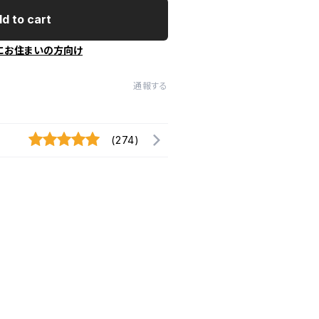
d to cart
にお住まいの方向け
通報する
(274)