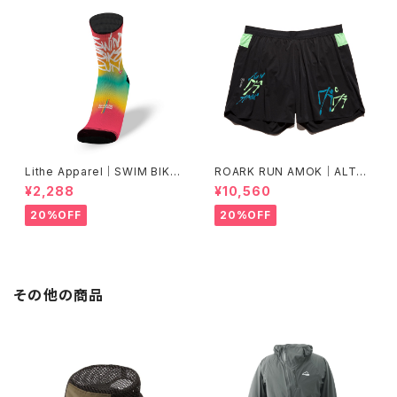
Lithe Apparel｜SWIM BIKE
ROARK RUN AMOK｜ALTA
RUN [COLOR]
5" Col.BLACK FJORD
¥2,288
¥10,560
20%OFF
20%OFF
その他の商品