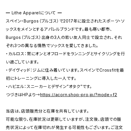
━ Lithe Apparelについて ━
スペイン・Burgos（ブルゴス）で2017年に設立されたスポーツ・ソ
ックスをメインとするアパレルブランドです。最も寒い都市、
Burgos（ブルゴス）出身の3人の若い友人同士で設立され、それ
ぞれ3つの異なる情熱でソックスを愛してきました。
・カルロス：常にオンとオフロードをランニングとサイクリングを行
い過ごしています。
・デイヴィッド：ジムに住み着いています。スペインでCrossfitを最
初にトレーニングに導入した一人です。
・ハビエル：スニーカーとデザイン”オタク”です。
つづきはHPより→
https://acorn.shop-pro.jp/?mode=f2
当店は、店頭販売分と在庫を共有しています。
可能な限り、在庫状況は更新していますが、注文後、店頭での販
売状況によって在庫切れが発生する可能性もございます。ご注文