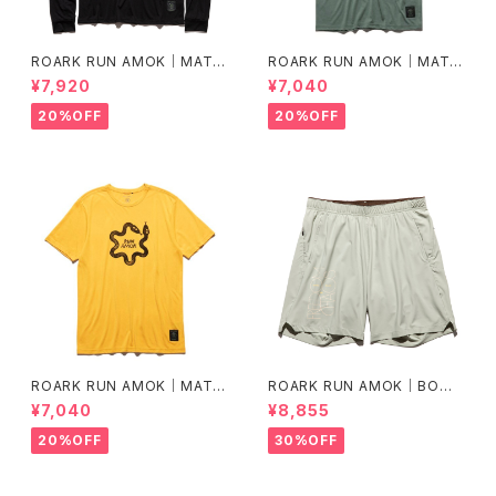
ROARK RUN AMOK｜MATHI
ROARK RUN AMOK｜MATHI
S LS col.BLACK FJORD
S CORE SS col.FOREST
¥7,920
¥7,040
20%OFF
20%OFF
ROARK RUN AMOK｜MATHI
ROARK RUN AMOK｜BOM
S CORE SS col.SUNBURST
MER 2.0 7" Col.CHAPARRA
¥7,040
¥8,855
L
20%OFF
30%OFF