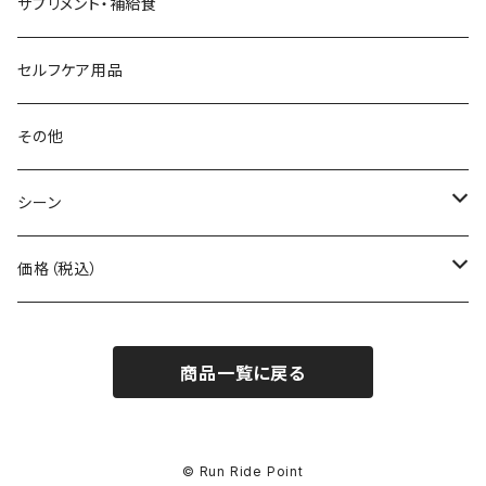
Beruf Baggage
2WAYバッグ/3WAYバッグ
財布
サプリメント・補給食
Body Glide
その他バッグ
アームカバー
セルフケア用品
BONE
ネックゲイター
その他
BOOKMAN
シーン
carb
自転車
価格（税込）
CHAORAS
ランニング
～1,000円
商品一覧に戻る
Ciele Athletics
キャンプ
1,001～5,000円
Club My★Star
その他アクティビティ
5,001～10,000円
© Run Ride Point