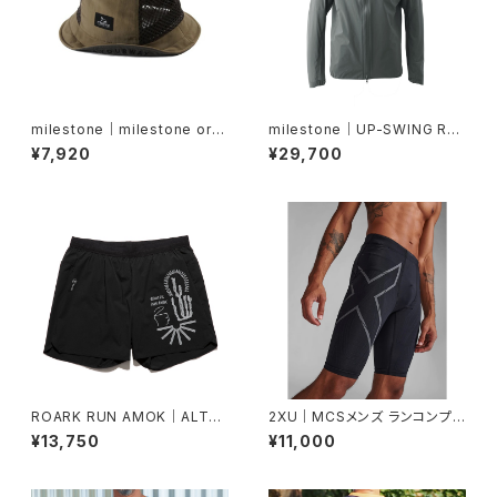
milestone｜milestone orig
milestone｜UP-SWING Rai
inal cap MSC-025 Denali H
n Hoody ”Sage Green”
¥7,920
¥29,700
at（ブラウンブラウン）
ROARK RUN AMOK｜ALTA
2XU｜MCSメンズ ランコンプシ
5" Col.BLACK
ョーツ MA5331B BLK/BRF
¥13,750
¥11,000