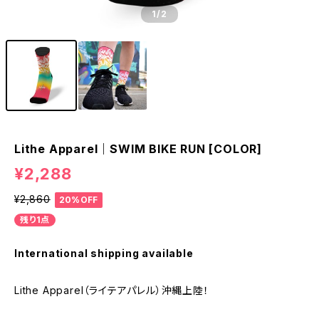
1
/2
Lithe Apparel｜SWIM BIKE RUN [COLOR]
¥2,288
¥2,860
20%OFF
残り1点
International shipping available
Lithe Apparel（ライテアパレル）沖縄上陸！