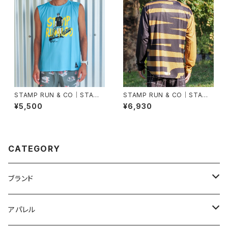
STAMP RUN & CO｜STAMP
STAMP RUN & CO｜STAMP
GRAPHIC TANK (Support y
LONG SLEEVE TEE（STAMP
¥5,500
¥6,930
our local trails)
BIG LOGO -BLACK&BROW
NS）
CATEGORY
ブランド
2XU
アパレル