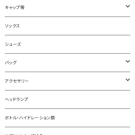
acu Products
トップス
キャップ等
AILEY
ボトムス
キャップ・ハット
ソックス
AKIV
ヘッドバンド
シューズ
ALTRA
バッグ
aroma vera
バックパック
アクセサリー
AZUMA BAG
ショルダーバッグ
サングラス
ヘッドランプ
BANANA GO
トートバッグ
てぬぐい
ボトル・ハイドレーション類