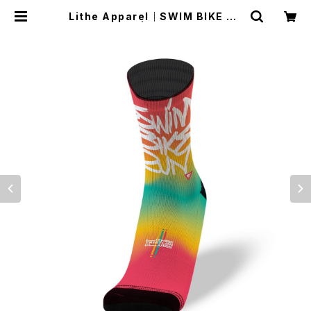
Lithe Apparel｜SWIM BIKE RU
N [COLOR] | Run Ride Point