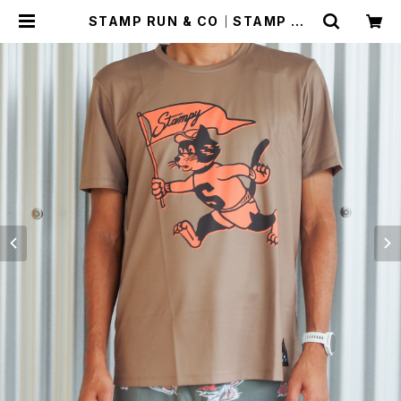
STAMP RUN & CO｜STAMP GR
APHIC RUN TEE (Run Stampy
Run!) | Run Ride Point