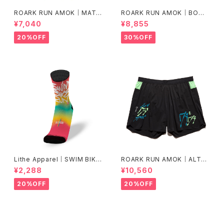
ROARK RUN AMOK｜MATHI
ROARK RUN AMOK｜BOM
S CORE SS col.SUNBURST
MER 2.0 7" Col.CHAPARRA
¥7,040
¥8,855
L
20%OFF
30%OFF
Lithe Apparel｜SWIM BIKE
ROARK RUN AMOK｜ALTA
RUN [COLOR]
5" Col.BLACK FJORD
¥2,288
¥10,560
20%OFF
20%OFF