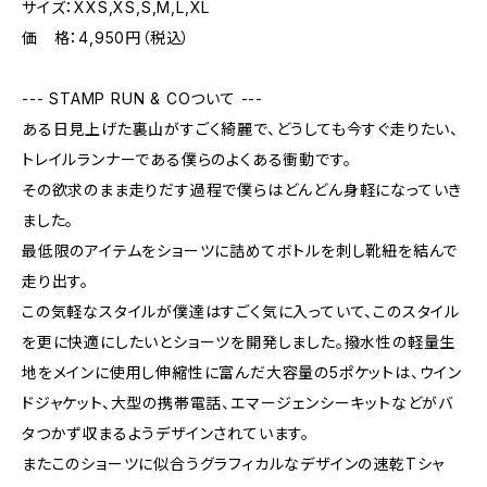
サイズ：XXS,XS,S,M,L,XL
価 格：4,950円（税込）
--- STAMP RUN & COついて ---
ある日見上げた裏山がすごく綺麗で、どうしても今すぐ走りたい、
トレイルランナーである僕らのよくある衝動です。
その欲求のまま走りだす過程で僕らはどんどん身軽になっていき
ました。
最低限のアイテムをショーツに詰めてボトルを刺し靴紐を結んで
走り出す。
この気軽なスタイルが僕達はすごく気に入っていて、このスタイル
を更に快適にしたいとショーツを開発しました。撥水性の軽量生
地をメインに使用し伸縮性に富んだ大容量の5ポケットは、ウイン
ドジャケット、大型の携帯電話、エマージェンシーキットなどがバ
タつかず収まるようデザインされています。
またこのショーツに似合うグラフィカルなデザインの速乾Tシャ