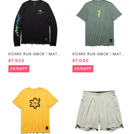
ROARK RUN AMOK｜MATHI
ROARK RUN AMOK｜MATHI
S LS col.BLACK FJORD
S CORE SS col.FOREST
¥7,920
¥7,040
20%OFF
20%OFF