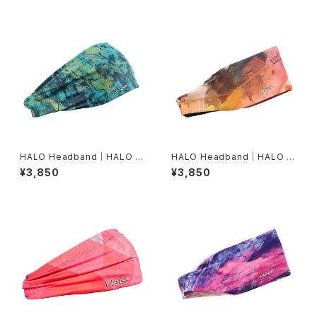
HALO Headband｜HALO バ
HALO Headband｜HALO バ
ンディット JP（Movas）
ンディット JP（Air modern oi
¥3,850
¥3,850
l）