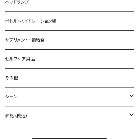
AZUMA BAG
ショルダーバッグ
サングラス
ヘッドランプ
BANANA GO
トートバッグ
てぬぐい
ボトル・ハイドレーション類
Beruf Baggage
2WAYバッグ/3WAYバッグ
財布
サプリメント・補給食
Body Glide
その他バッグ
アームカバー
セルフケア用品
BONE
ネックゲイター
その他
BOOKMAN
シーン
carb
自転車
価格（税込）
CHAORAS
ランニング
～1,000円