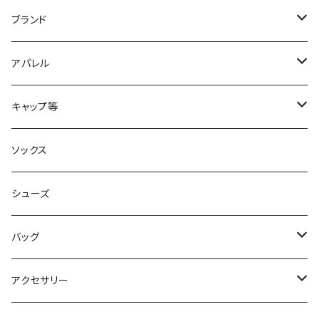
ブランド
2XU
アパレル
acu Products
トップス
キャップ等
AILEY
ボトムス
キャップ・ハット
ソックス
AKIV
ヘッドバンド
シューズ
ALTRA
バッグ
aroma vera
バックパック
アクセサリー