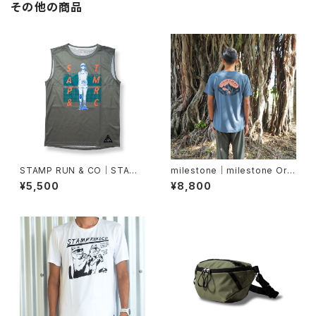
その他の商品
STAMP RUN & CO｜STAMP
milestone｜milestone Orig
GRAPHIC TANK (FINISHER)
inal T-Shirt Canvas "Let's
¥5,500
¥8,800
Keep Pushing Our Limit
s!"（インディゴ）