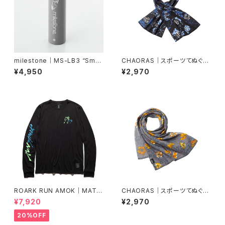
milestone｜MS-LB3 “Smar
CHAORAS｜スポーツてぬぐい
t Mobile Battery”
（サンカヨウ）
¥4,950
¥2,970
ROARK RUN AMOK｜MATHI
CHAORAS｜スポーツてぬぐい
S LS col.BLACK FJORD
（シナノキンバイ）
¥7,920
¥2,970
20%OFF