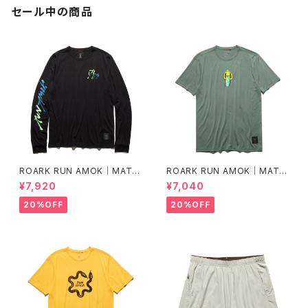
セール中の商品
ROARK RUN AMOK｜MATHI
ROARK RUN AMOK｜MATHI
S LS col.BLACK FJORD
S CORE SS col.FOREST
¥7,920
¥7,040
20%OFF
20%OFF