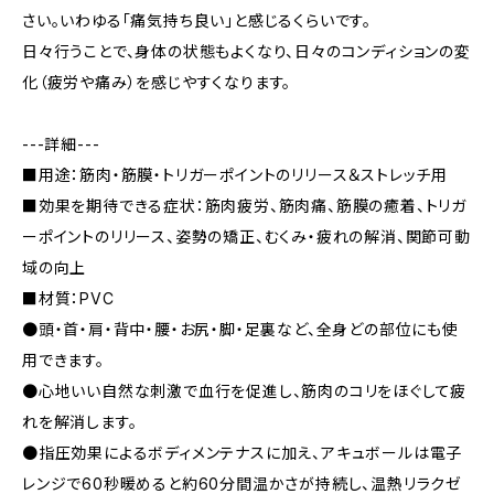
さい。いわゆる「痛気持ち良い」と感じるくらいです。
日々行うことで、身体の状態もよくなり、日々のコンディションの変
化（疲労や痛み）を感じやすくなります。
---詳細---
■用途：筋肉・筋膜・トリガーポイントのリリース＆ストレッチ用
■効果を期待できる症状：筋肉疲労、筋肉痛、筋膜の癒着、トリガ
ーポイントのリリース、姿勢の矯正、むくみ・疲れの解消、関節可動
域の向上
■材質：PVC
●頭・首・肩・背中・腰・お尻・脚・足裏など、全身どの部位にも使
用できます。
●心地いい自然な刺激で血行を促進し、筋肉のコリをほぐして疲
れを解消します。
●指圧効果によるボディメンテナスに加え、アキュボールは電子
レンジで60秒暖めると約60分間温かさが持続し、温熱リラクゼ