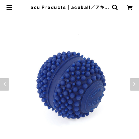
acu Products｜acuball／アキュ
ボール（青） | Run Ride Point