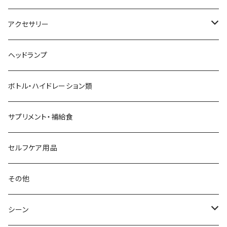
aroma vera
バックパック
アクセサリー
AZUMA BAG
ショルダーバッグ
サングラス
ヘッドランプ
BANANA GO
トートバッグ
てぬぐい
ボトル・ハイドレーション類
Beruf Baggage
2WAYバッグ/3WAYバッグ
財布
サプリメント・補給食
Body Glide
その他バッグ
アームカバー
セルフケア用品
BONE
ネックゲイター
その他
BOOKMAN
シーン