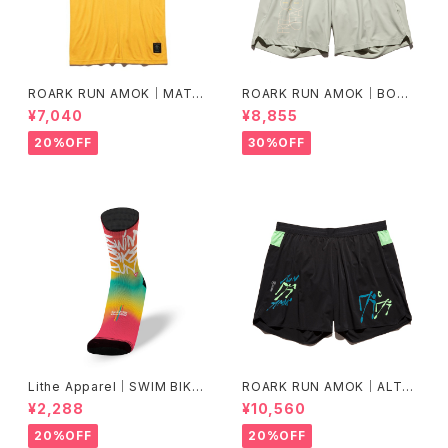
ROARK RUN AMOK｜MATHI
ROARK RUN AMOK｜BOM
S CORE SS col.SUNBURST
MER 2.0 7" Col.CHAPARRA
¥7,040
¥8,855
L
20%OFF
30%OFF
Lithe Apparel｜SWIM BIKE
ROARK RUN AMOK｜ALTA
RUN [COLOR]
5" Col.BLACK FJORD
¥2,288
¥10,560
20%OFF
20%OFF