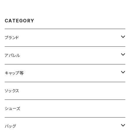
CATEGORY
ブランド
2XU
アパレル
acu Products
トップス
キャップ等
AILEY
ボトムス
キャップ・ハット
ソックス
AKIV
ヘッドバンド
シューズ
ALTRA
バッグ