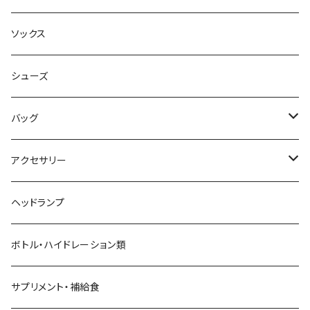
AILEY
ボトムス
キャップ・ハット
ソックス
AKIV
ヘッドバンド
シューズ
ALTRA
バッグ
aroma vera
バックパック
アクセサリー
AZUMA BAG
ショルダーバッグ
サングラス
ヘッドランプ
BANANA GO
トートバッグ
てぬぐい
ボトル・ハイドレーション類
Beruf Baggage
2WAYバッグ/3WAYバッグ
財布
サプリメント・補給食