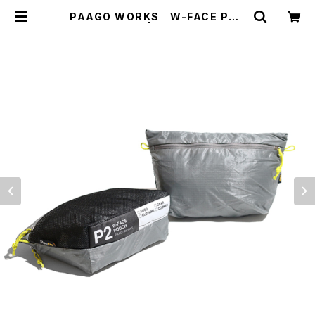
PAAGO WORKS｜W-FACE POU
CH 2（グレー） | Run Ride Point