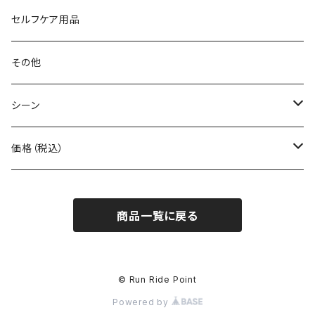
Body Glide
その他バッグ
アームカバー
セルフケア用品
BONE
ネックゲイター
その他
BOOKMAN
シーン
carb
自転車
価格（税込）
CHAORAS
ランニング
～1,000円
商品一覧に戻る
Ciele Athletics
キャンプ
1,001～5,000円
Club My★Star
その他アクティビティ
5,001～10,000円
© Run Ride Point
Powered by