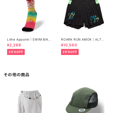
Lithe Apparel｜SWIM BIKE
ROARK RUN AMOK｜ALTA
RUN [COLOR]
5" Col.BLACK FJORD
¥2,288
¥10,560
20%OFF
20%OFF
その他の商品