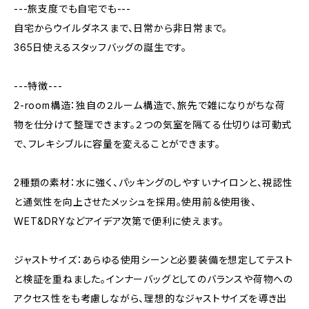
---旅支度でも自宅でも---
自宅からウイルダネスまで、日常から非日常まで。
365日使えるスタッフバッグの誕生です。
---特徴---
2-room構造：独自の２ルーム構造で、旅先で雑になりがちな荷
物を仕分けて整理できます。２つの気室を隔てる仕切りは可動式
で、フレキシブルに容量を変えることができます。
2種類の素材：水に強く、パッキングのしやすいナイロンと、視認性
と通気性を向上させたメッシュを採用。使用前＆使用後、
WET&DRYなどアイデア次第で便利に使えます。
ジャストサイズ：あらゆる使用シーンと必要装備を想定してテスト
と検証を重ねました。インナーバッグとしてのバランスや荷物への
アクセス性をも考慮しながら、理想的なジャストサイズを導き出