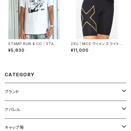
STAMP RUN & CO｜STAMP
2XU｜MCS ウィメンズ ライトス
GRAPHIC RUN TEE (TWO C
ピード ミッドライズ コンプレッシ
¥5,830
¥11,000
ATS)(White)
ョンショート WA6593B BLK/G
RF
CATEGORY
ブランド
2XU
アパレル
acu Products
トップス
キャップ等