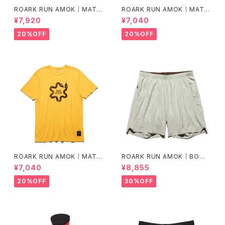
ROARK RUN AMOK｜MATHI
ROARK RUN AMOK｜MATHI
S LS col.BLACK FJORD
S CORE SS col.FOREST
¥7,920
¥7,040
20%OFF
20%OFF
ROARK RUN AMOK｜MATHI
ROARK RUN AMOK｜BOM
S CORE SS col.SUNBURST
MER 2.0 7" Col.CHAPARRA
¥7,040
¥8,855
L
20%OFF
30%OFF