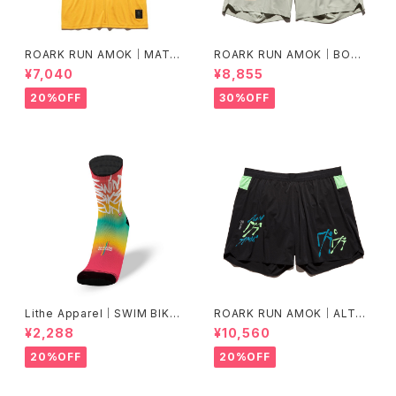
ROARK RUN AMOK｜MATHI
ROARK RUN AMOK｜BOM
S CORE SS col.SUNBURST
MER 2.0 7" Col.CHAPARRA
¥7,040
¥8,855
L
20%OFF
30%OFF
Lithe Apparel｜SWIM BIKE
ROARK RUN AMOK｜ALTA
RUN [COLOR]
5" Col.BLACK FJORD
¥2,288
¥10,560
20%OFF
20%OFF