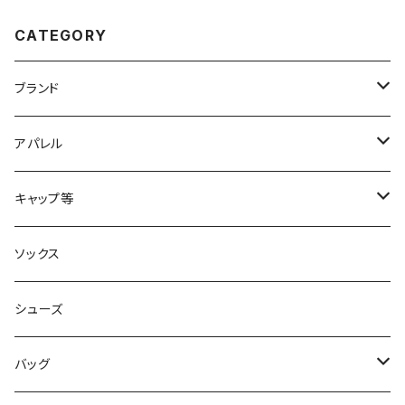
CATEGORY
ブランド
2XU
アパレル
acu Products
トップス
キャップ等
AILEY
ボトムス
キャップ・ハット
ソックス
AKIV
ヘッドバンド
シューズ
ALTRA
バッグ