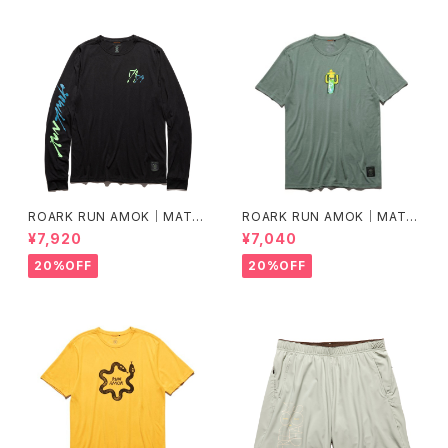
ROARK RUN AMOK｜MATHI
ROARK RUN AMOK｜MATHI
S LS col.BLACK FJORD
S CORE SS col.FOREST
¥7,920
¥7,040
20%OFF
20%OFF