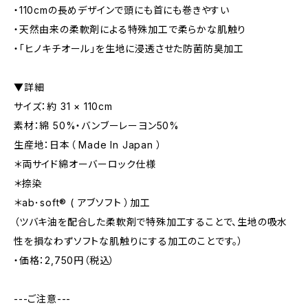
・110cmの長めデザインで頭にも首にも巻きやすい
・天然由来の柔軟剤による特殊加工で柔らかな肌触り
・「ヒノキチオール」を生地に浸透させた防菌防臭加工
▼詳細
サイズ：約 31 × 110cm
素材：綿 50%・バンブーレーヨン50%
生産地：日本（ Made In Japan ）
＊両サイド綿オーバーロック仕様
＊捺染
＊ab･soft® ( アブソフト ）加工
（ツバキ油を配合した柔軟剤で特殊加工することで、生地の吸水
性を損なわずソフトな肌触りにする加工のことです。）
・価格：2,750円（税込）
---ご注意---