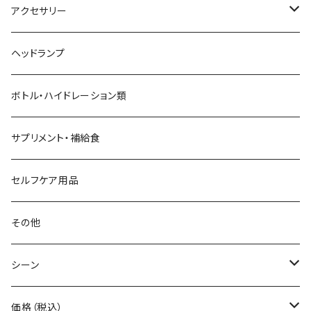
aroma vera
バックパック
アクセサリー
AZUMA BAG
ショルダーバッグ
サングラス
ヘッドランプ
BANANA GO
トートバッグ
てぬぐい
ボトル・ハイドレーション類
Beruf Baggage
2WAYバッグ/3WAYバッグ
財布
サプリメント・補給食
Body Glide
その他バッグ
アームカバー
セルフケア用品
BONE
ネックゲイター
その他
BOOKMAN
シーン
carb
自転車
価格（税込）