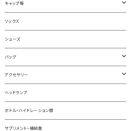
acu Products
トップス
キャップ等
AILEY
ボトムス
キャップ・ハット
ソックス
AKIV
ヘッドバンド
シューズ
ALTRA
バッグ
aroma vera
バックパック
アクセサリー
AZUMA BAG
ショルダーバッグ
サングラス
ヘッドランプ
BANANA GO
トートバッグ
てぬぐい
ボトル・ハイドレーション類
Beruf Baggage
2WAYバッグ/3WAYバッグ
財布
サプリメント・補給食