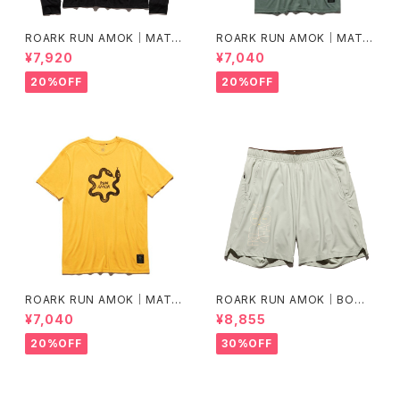
ROARK RUN AMOK｜MATHI
ROARK RUN AMOK｜MATHI
S LS col.BLACK FJORD
S CORE SS col.FOREST
¥7,920
¥7,040
20%OFF
20%OFF
ROARK RUN AMOK｜MATHI
ROARK RUN AMOK｜BOM
S CORE SS col.SUNBURST
MER 2.0 7" Col.CHAPARRA
¥7,040
¥8,855
L
20%OFF
30%OFF