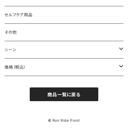
Body Glide
その他バッグ
アームカバー
セルフケア用品
BONE
ネックゲイター
その他
BOOKMAN
シーン
carb
自転車
価格（税込）
CHAORAS
ランニング
～1,000円
商品一覧に戻る
Ciele Athletics
キャンプ
1,001～5,000円
Club My★Star
その他アクティビティ
5,001～10,000円
© Run Ride Point