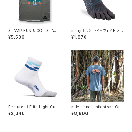
STAMP RUN & CO｜STAMP
injinji｜ラン ライトウェイト ノー
GRAPHIC TANK (FINISHER)
ショー（カーボン）
¥5,500
¥1,870
Feetures｜Elite Light Cush
milestone｜milestone Orig
ion Quarter -White Track
inal T-Shirt Canvas "Let's
¥2,640
¥8,800
Keep Pushing Our Limit
s!"（インディゴ）