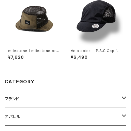
milestone｜milestone orig
Velo spica｜ P.S.C Cap "Cy
inal cap MSC-025 Denali H
cling" col.Black
¥7,920
¥6,490
at（ブラウンブラウン）
CATEGORY
ブランド
2XU
アパレル