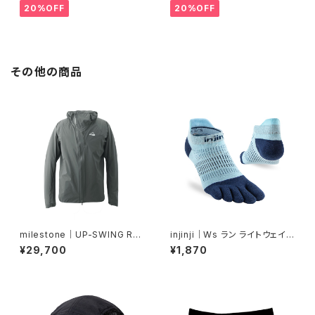
20%OFF
20%OFF
その他の商品
milestone｜UP-SWING Rai
injinji｜Ws ラン ライトウェイト
n Hoody ”Sage Green”
ノーショー（ヘロン）
¥29,700
¥1,870