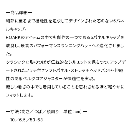
━商品詳細━
細部に至るまで機能性を追求してデザインされた芯のない5パネ
ルキャップ。
ROARKのアイテムの中でも傑作の一つである5パネルキャップを
改良し、最高のパフォーマンスランニングハットへと進化させまし
た。
クラシックな形のつばが伝統的なシルエットを保ちつつ、アップデ
ートされたノッチ付きソフトパネル・ストレッチヘッドバンド・伸縮
性のあるベルクロアジャスターが快適性を実現。
厳しい暑さの中でも着用していることを忘れさせるほど軽やかに
フィットします。
━寸法（高さ／つば／頭周り 単位：cm）━
10／6.5／53-63