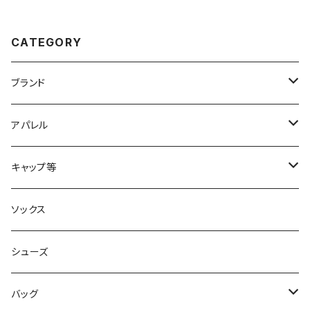
CATEGORY
ブランド
2XU
アパレル
acu Products
トップス
キャップ等
AILEY
ボトムス
キャップ・ハット
ソックス
AKIV
ヘッドバンド
シューズ
ALTRA
バッグ