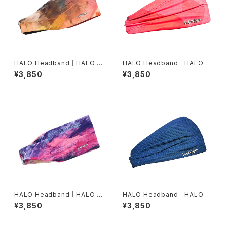
HALO Headband｜HALO バ
HALO Headband｜HALO バ
ンディット JP（Air modern oi
ンディット JP（Vinst）
¥3,850
¥3,850
l）
HALO Headband｜HALO バ
HALO Headband｜HALO バ
ンディット JP（dusk）
ンディット JP（Air Abyss Blu
¥3,850
¥3,850
e）