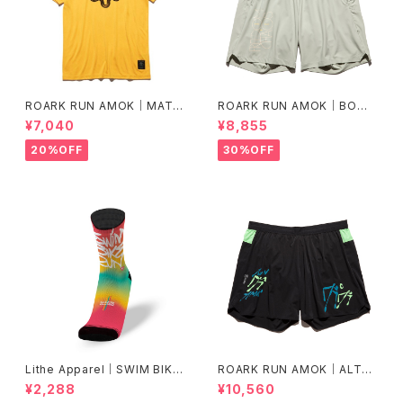
ROARK RUN AMOK｜MATHI
ROARK RUN AMOK｜BOM
S CORE SS col.SUNBURST
MER 2.0 7" Col.CHAPARRA
¥7,040
¥8,855
L
20%OFF
30%OFF
Lithe Apparel｜SWIM BIKE
ROARK RUN AMOK｜ALTA
RUN [COLOR]
5" Col.BLACK FJORD
¥2,288
¥10,560