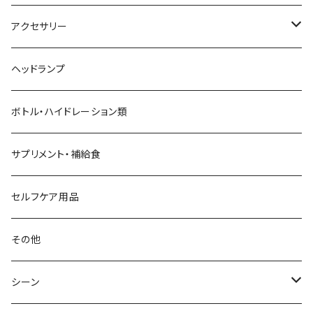
aroma vera
バックパック
アクセサリー
AZUMA BAG
ショルダーバッグ
サングラス
ヘッドランプ
BANANA GO
トートバッグ
てぬぐい
ボトル・ハイドレーション類
Beruf Baggage
2WAYバッグ/3WAYバッグ
財布
サプリメント・補給食
Body Glide
その他バッグ
アームカバー
セルフケア用品
BONE
ネックゲイター
その他
BOOKMAN
シーン