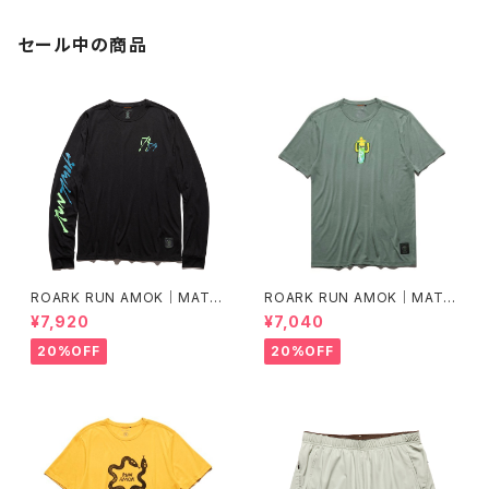
セール中の商品
ROARK RUN AMOK｜MATHI
ROARK RUN AMOK｜MATHI
S LS col.BLACK FJORD
S CORE SS col.FOREST
¥7,920
¥7,040
20%OFF
20%OFF