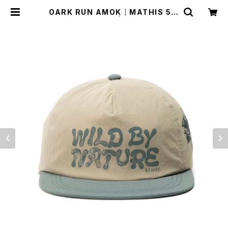
OARK RUN AMOK｜MATHIS 5 P
ANEL OATMEAL | Run Ride Poi
nt