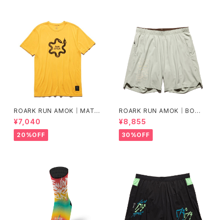
ROARK RUN AMOK｜MATHI
ROARK RUN AMOK｜BOM
S CORE SS col.SUNBURST
MER 2.0 7" Col.CHAPARRA
¥7,040
¥8,855
L
20%OFF
30%OFF