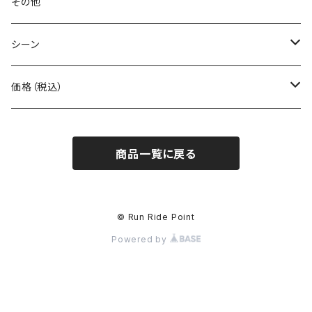
BONE
ネックゲイター
その他
BOOKMAN
シーン
carb
自転車
価格（税込）
CHAORAS
ランニング
～1,000円
商品一覧に戻る
Ciele Athletics
キャンプ
1,001～5,000円
Club My★Star
その他アクティビティ
5,001～10,000円
© Run Ride Point
Powered by
Cotopaxi
ビジネス
10,001円～
Feetures
カジュアル