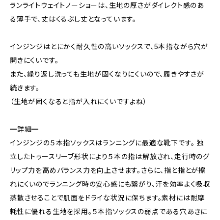
ランライトウェイトノーショーは、生地の厚さがダイレクト感のあ
る薄手で、丈はくるぶし丈となっています。
インジンジはとにかく耐久性の高いソックスで、5本指ながら穴が
開きにくいです。
また、繰り返し洗っても生地が固くなりにくいので、履きやすさが
続きます。
（生地が固くなると指が入れにくいですよね）
━詳細━
インジンジの５本指ソックスはランニングに最適な靴下です。 独
立したトゥースリーブ形状により５本の指は解放され、走行時のグ
リップ力を高めバランス力を向上させます。さらに、指と指とが擦
れにくいのでランニング時の安心感にも繋がり、汗を効率よく吸収
蒸散させることで肌面をドライな状況に保ちます。素材には耐摩
耗性に優れる生地を採用。５本指ソックスの弱点である穴あきに