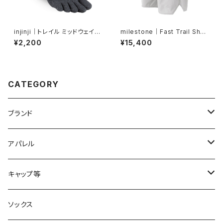
injinji｜トレイル ミッドウェイト
milestone｜Fast Trail Shor
ミニクルー（グラナイト）
ts（グレーシャーシルバー）
¥2,200
¥15,400
CATEGORY
ブランド
2XU
アパレル
acu Products
トップス
キャップ等
AILEY
ボトムス
キャップ・ハット
ソックス