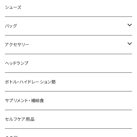
AKIV
ヘッドバンド
シューズ
ALTRA
バッグ
aroma vera
バックパック
アクセサリー
AZUMA BAG
ショルダーバッグ
サングラス
ヘッドランプ
BANANA GO
トートバッグ
てぬぐい
ボトル・ハイドレーション類
Beruf Baggage
2WAYバッグ/3WAYバッグ
財布
サプリメント・補給食
Body Glide
その他バッグ
アームカバー
セルフケア用品