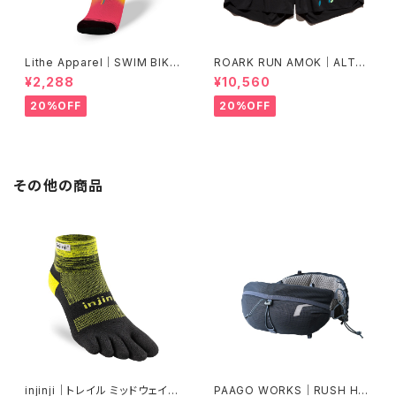
Lithe Apparel｜SWIM BIKE
ROARK RUN AMOK｜ALTA
RUN [COLOR]
5" Col.BLACK FJORD
¥2,288
¥10,560
20%OFF
20%OFF
その他の商品
injinji｜トレイル ミッドウェイト
PAAGO WORKS｜RUSH HIP