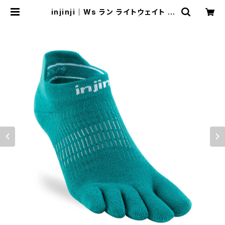
injinji｜Ws ラン ライトウェイト ノ
ーショー（アトランティス） | Run Rid
e Point