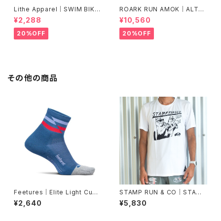
Lithe Apparel｜SWIM BIKE
ROARK RUN AMOK｜ALTA
RUN [COLOR]
5" Col.BLACK FJORD
¥2,288
¥10,560
20%OFF
20%OFF
その他の商品
Feetures｜Elite Light Cush
STAMP RUN & CO｜STAMP
ion Quarter -Blue Track
GRAPHIC RUN TEE (TWO C
¥2,640
¥5,830
ATS)(White)