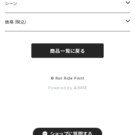
BOOKMAN
シーン
carb
自転車
価格（税込）
CHAORAS
ランニング
～1,000円
商品一覧に戻る
Ciele Athletics
キャンプ
1,001～5,000円
Club My★Star
その他アクティビティ
5,001～10,000円
© Run Ride Point
Powered by
Cotopaxi
ビジネス
10,001円～
Feetures
カジュアル
finetrack
ショップに質問する