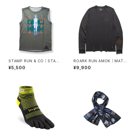
STAMP RUN & CO｜STAMP
ROARK RUN AMOK｜MATHI
GRAPHIC TANK (FINISHER)
S ACTIVE LS col.ONYX
¥5,500
¥9,900