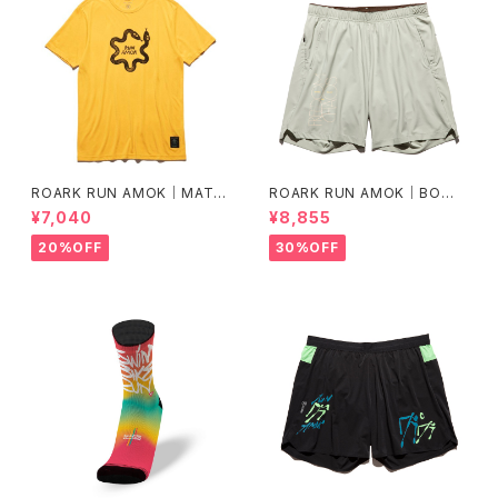
ROARK RUN AMOK｜MATHI
ROARK RUN AMOK｜BOM
S CORE SS col.SUNBURST
MER 2.0 7" Col.CHAPARRA
¥7,040
¥8,855
L
20%OFF
30%OFF