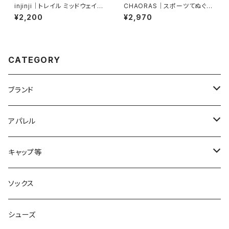
injinji｜トレイル ミッドウェイト
CHAORAS｜スポーツてぬぐい
ミニクルー（レーザー）
（サンカヨウ）
¥2,200
¥2,970
CATEGORY
ブランド
2XU
アパレル
acu Products
トップス
キャップ等
AILEY
ボトムス
キャップ・ハット
ソックス
AKIV
ヘッドバンド
シューズ