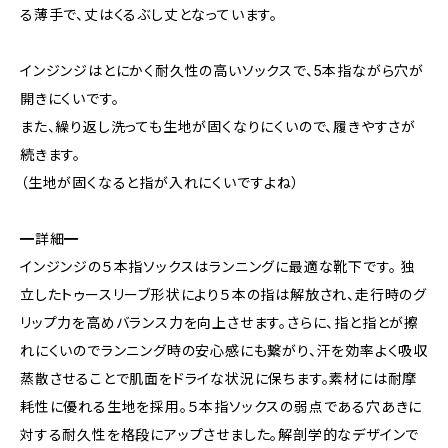
る薄手で、丈はくるぶし丈となっています。
インジンジはとにかく耐久性の高いソックスで、5本指ながら穴が
開きにくいです。
また、繰り返し洗っても生地が固くなりにくいので、履きやすさが
続きます。
（生地が固くなると指が入れにくいですよね）
━詳細━
インジンジの５本指ソックスはランニングに最適な靴下です。 独
立したトゥースリーブ形状により５本の指は解放され、走行時のグ
リップ力を高めバランス力を向上させます。さらに、指と指とが擦
れにくいのでランニング時の安心感にも繋がり、汗を効率よく吸収
蒸散させることで肌面をドライな状況に保ちます。素材には耐摩
耗性に優れる生地を採用。５本指ソックスの弱点である穴あきに
対する耐久性を格段にアップさせました。解剖学的なデザインで