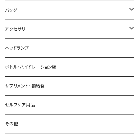
ALTRA
バッグ
aroma vera
バックパック
アクセサリー
AZUMA BAG
ショルダーバッグ
サングラス
ヘッドランプ
BANANA GO
トートバッグ
てぬぐい
ボトル・ハイドレーション類
Beruf Baggage
2WAYバッグ/3WAYバッグ
財布
サプリメント・補給食
Body Glide
その他バッグ
アームカバー
セルフケア用品
BONE
ネックゲイター
その他