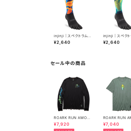
injinji｜スペクトラムト
injinji｜スペク
レイルミッドウェイトク
レイルミッドウェ
¥2,640
¥2,640
ルー（ボタニック）
ルー（ジャングル
セール中の商品
ROARK RUN AMOK
ROARK RUN 
｜MATHIS LS col.B
｜MATHIS COR
¥7,920
¥7,040
LACK FJORD
col.FOREST