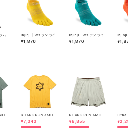
トラムト
injinji｜Ws ラン ライト
injinji｜Ws ラン ライト
inji
イトク
ウェイト ノーショー（レ
ウェイト ノーショー（ア
イト 
¥1,870
¥1,870
¥1,8
）
モン）
トランティス）
ム）
AMOK
ROARK RUN AMOK
ROARK RUN AMOK
Lithe
E SS
｜MATHIS CORE SS
｜BOMMER 2.0 7" C
M BI
¥7,040
¥8,855
¥2,2
col.SUNBURST
ol.CHAPARRAL
R]