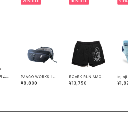
20%OFF
30%OFF
20%
トラムト
PAAGO WORKS｜RU
ROARK RUN AMOK
inji
イトク
SH HIP（フォギーブル
｜ALTA 5" Col.BLAC
ウェイ
¥8,800
¥13,750
¥1,8
）
ー）
K
ロン）