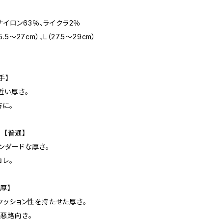
ナイロン63％、ライクラ2％
.5〜27cm）、L（27.5〜29cm）
手】
近い厚さ。
に。
 【普通】
ンダードな厚さ。
レ。
厚】
ッション性を持たせた厚さ。
悪路向き。