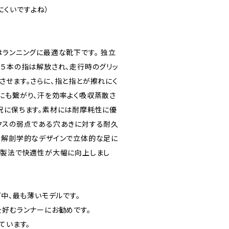
にくいですよね）
はランニングに最適な靴下です。 独立
り５本の指は解放され、走行時のグリッ
させます。さらに、指と指とが擦れにく
にも繋がり、汗を効率よく吸収蒸散さ
況に保ちます。素材には耐摩耗性に優
クスの弱点である穴あきに対する耐久
。解剖学的なデザインで立体的な足に
る製法で快適性が大幅に向上しまし
ズ中、最も薄いモデルです。
を好むランナーにお勧めです。
ています。