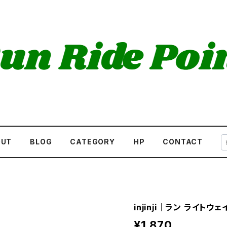
OUT
BLOG
CATEGORY
HP
CONTACT
injinji｜ラン ライト
¥1,870