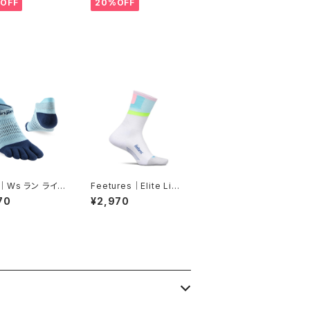
OFF
20%OFF
nji｜Ws ラン ライト
Feetures｜Elite Lig
ト ノーショー（ヘ
ht Cushion Mini Cre
70
¥2,970
w -Candy Court