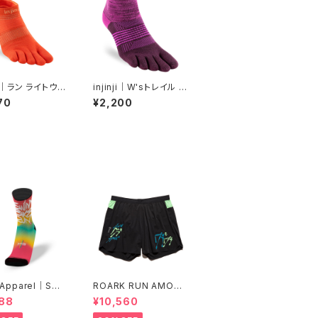
nji｜ラン ライトウェ
injinji｜W'sトレイル ミ
ノーショー（フレー
ッドウェイト ミニクルー
70
¥2,200
（ヴァイオレット）
 Apparel｜SWI
ROARK RUN AMOK
KE RUN [COLO
｜ALTA 5" Col.BLAC
88
¥10,560
K FJORD