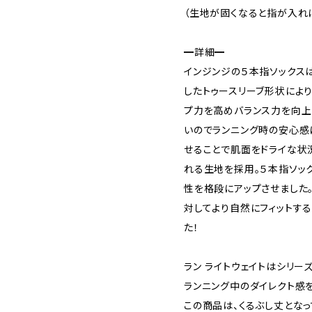
（生地が固くなると指が入れ
━詳細━
インジンジの５本指ソックス
したトゥースリーブ形状によ
プ力を高めバランス力を向上
いのでランニング時の安心感
せることで肌面をドライな状
れる生地を採用。５本指ソッ
性を格段にアップさせました
対してより自然にフィットす
た！
ラン ライトウェイトはシリー
ランニング中のダイレクト感
この商品は、くるぶし丈となっ