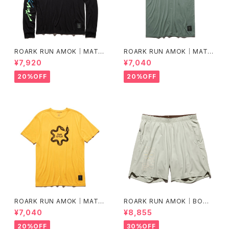
ROARK RUN AMOK｜MATHI
ROARK RUN AMOK｜MATHI
S LS col.BLACK FJORD
S CORE SS col.FOREST
¥7,920
¥7,040
20%OFF
20%OFF
ROARK RUN AMOK｜MATHI
ROARK RUN AMOK｜BOM
S CORE SS col.SUNBURST
MER 2.0 7" Col.CHAPARRA
¥7,040
¥8,855
L
20%OFF
30%OFF