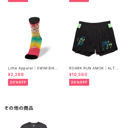
Lithe Apparel｜SWIM BIKE
ROARK RUN AMOK｜ALTA
RUN [COLOR]
5" Col.BLACK FJORD
¥2,288
¥10,560
20%OFF
20%OFF
その他の商品