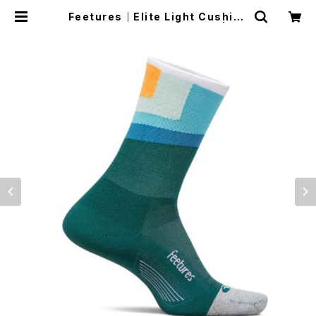
Feetures｜Elite Light Cushion
Mini Crew -Breezy Court | Ru
n Ride Point