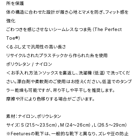
所を保護
体の構造に合わせた設計が履き心地とマメを防ぎ、フィット感を
強化
ごわつきを感じさせないシームレスなつま先（The Perfect
Toe®）
くるぶし丈で汎用性の高い長さ
リサイクルされたプラスチックから作られた糸を使用
ポリウレタン / ナイロン
＜お手入れ方法＞ソックスを裏返し、洗濯機（低温）で洗ってくだ
さい。漂白剤や柔軟剤のご使用はお控えください。低温でのタンブ
ラー乾燥も可能ですが、吊り干しや平干しを推奨します。
摩擦や汗により色移りする場合がございます。
素材：ナイロン、ポリウレタン
サイズ：S（21.5〜23.5cm），M（24〜26cm），L（26.5〜29cm）
※Feeturesの靴下は、一般的な靴下と異なり、ズレや豆の防止