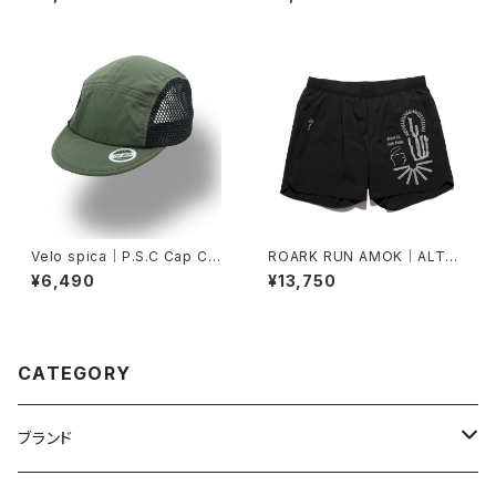
Velo spica｜P.S.C Cap Cyc
ROARK RUN AMOK｜ALTA
ling col.Khaki
5" Col.BLACK
¥6,490
¥13,750
CATEGORY
ブランド