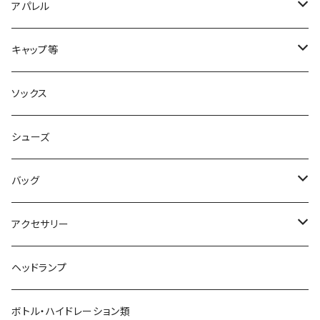
2XU
アパレル
acu Products
トップス
キャップ等
AILEY
ボトムス
キャップ・ハット
ソックス
AKIV
ヘッドバンド
シューズ
ALTRA
バッグ
aroma vera
バックパック
アクセサリー
AZUMA BAG
ショルダーバッグ
サングラス
ヘッドランプ
BANANA GO
トートバッグ
てぬぐい
ボトル・ハイドレーション類