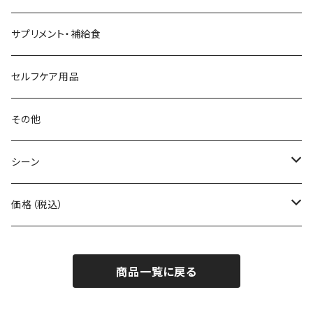
Beruf Baggage
2WAYバッグ/3WAYバッグ
財布
サプリメント・補給食
Body Glide
その他バッグ
アームカバー
セルフケア用品
BONE
ネックゲイター
その他
BOOKMAN
シーン
carb
自転車
価格（税込）
CHAORAS
ランニング
～1,000円
商品一覧に戻る
Ciele Athletics
キャンプ
1,001～5,000円