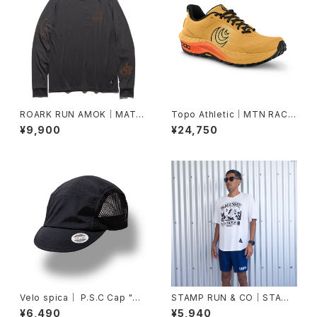
ROARK RUN AMOK｜MATHI
Topo Athletic｜MTN RACE
S ACTIVE LS col.ONYX
R 4 Mango/Black
¥9,900
¥24,750
Velo spica｜ P.S.C Cap "Cy
STAMP RUN & CO｜STAMP
cling" col.Black
WIDE TEE (BLACK NIGHT)
¥6,490
¥5,940