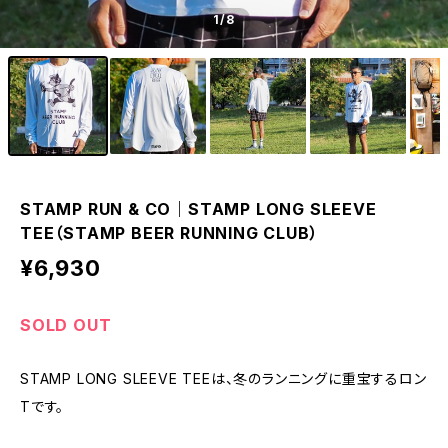
1
/8
STAMP RUN & CO｜STAMP LONG SLEEVE
TEE（STAMP BEER RUNNING CLUB）
¥6,930
SOLD OUT
STAMP LONG SLEEVE TEEは、冬のランニングに重宝するロン
Tです。