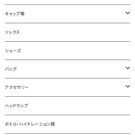
acu Products
トップス
キャップ等
AILEY
ボトムス
キャップ・ハット
ソックス
AKIV
ヘッドバンド
シューズ
ALTRA
バッグ
aroma vera
バックパック
アクセサリー
AZUMA BAG
ショルダーバッグ
サングラス
ヘッドランプ
BANANA GO
トートバッグ
てぬぐい
ボトル・ハイドレーション類