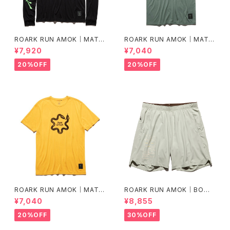
ROARK RUN AMOK｜MATHI
ROARK RUN AMOK｜MATHI
S LS col.BLACK FJORD
S CORE SS col.FOREST
¥7,920
¥7,040
20%OFF
20%OFF
ROARK RUN AMOK｜MATHI
ROARK RUN AMOK｜BOM
S CORE SS col.SUNBURST
MER 2.0 7" Col.CHAPARRA
¥7,040
¥8,855
L
20%OFF
30%OFF