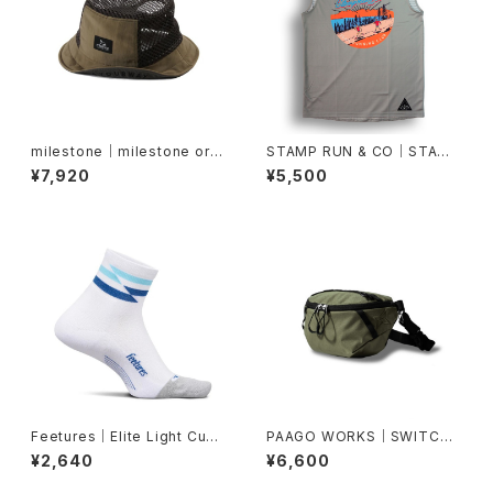
milestone｜milestone orig
STAMP RUN & CO｜STAMP
inal cap MSC-025 Denali H
GRAPHIC TANK (STAMP TR
¥7,920
¥5,500
at（ブラウンブラウン）
AIL RUNNING CLUB)
Feetures｜Elite Light Cush
PAAGO WORKS｜SWITCH
ion Quarter -White Track
M（モスグリーン）
¥2,640
¥6,600