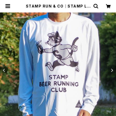
STAMP RUN & CO｜STAMP LO
NG SLEEVE TEE（STAMP BEER
RUNNING CLUB） | Run Ride Po
int