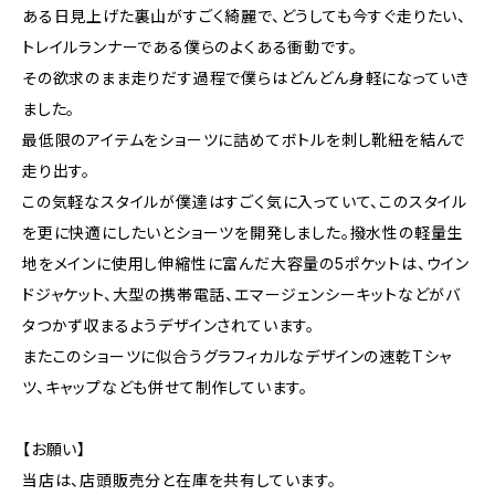
ある日見上げた裏山がすごく綺麗で、どうしても今すぐ走りたい、
トレイルランナーである僕らのよくある衝動です。
その欲求のまま走りだす過程で僕らはどんどん身軽になっていき
ました。
最低限のアイテムをショーツに詰めてボトルを刺し靴紐を結んで
走り出す。
この気軽なスタイルが僕達はすごく気に入っていて、このスタイル
を更に快適にしたいとショーツを開発しました。撥水性の軽量生
地をメインに使用し伸縮性に富んだ大容量の5ポケットは、ウイン
ドジャケット、大型の携帯電話、エマージェンシーキットなどがバ
タつかず収まるようデザインされています。
またこのショーツに似合うグラフィカルなデザインの速乾Tシャ
ツ、キャップなども併せて制作しています。
【お願い】
当店は、店頭販売分と在庫を共有しています。