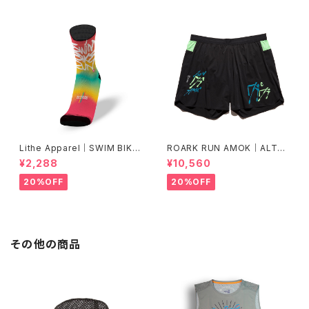
Lithe Apparel｜SWIM BIKE
ROARK RUN AMOK｜ALTA
RUN [COLOR]
5" Col.BLACK FJORD
¥2,288
¥10,560
20%OFF
20%OFF
その他の商品