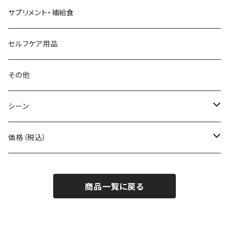
Beruf Baggage
2WAYバッグ/3WAYバッグ
財布
サプリメント・補給食
Body Glide
その他バッグ
アームカバー
セルフケア用品
BONE
ネックゲイター
その他
BOOKMAN
シーン
carb
自転車
価格（税込）
CHAORAS
ランニング
～1,000円
商品一覧に戻る
Ciele Athletics
キャンプ
1,001～5,000円