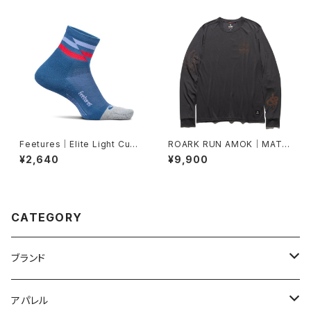
Feetures｜Elite Light Cush
ROARK RUN AMOK｜MATHI
ion Quarter -Blue Track
S ACTIVE LS col.ONYX
¥2,640
¥9,900
CATEGORY
ブランド
2XU
アパレル