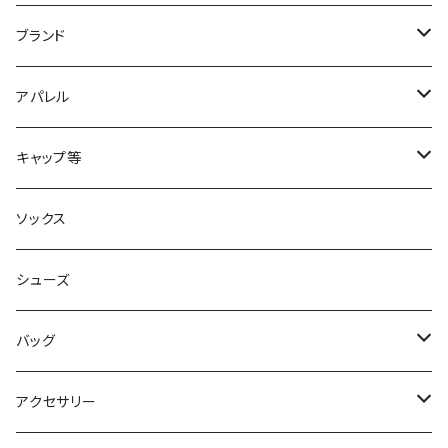
ブランド
2XU
アパレル
acu Products
トップス
キャップ等
AILEY
ボトムス
キャップ・ハット
ソックス
AKIV
ヘッドバンド
シューズ
ALTRA
バッグ
aroma vera
バックパック
アクセサリー