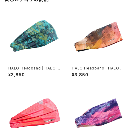
HALO Headband｜HALO バ
HALO Headband｜HALO バ
ンディット JP（Movas）
ンディット JP（Air modern oi
¥3,850
¥3,850
l）