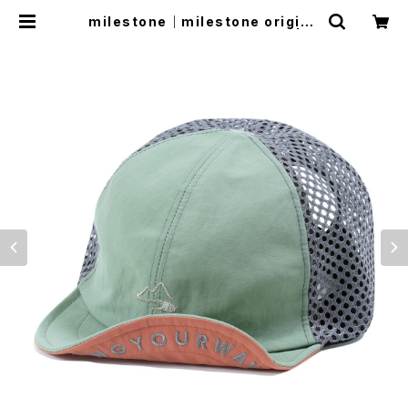
milestone｜milestone origina
l cap MSC-023（クローバー） | R
un Ride Point