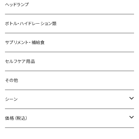
AZUMA BAG
ショルダーバッグ
サングラス
ヘッドランプ
BANANA GO
トートバッグ
てぬぐい
ボトル・ハイドレーション類
Beruf Baggage
2WAYバッグ/3WAYバッグ
財布
サプリメント・補給食
Body Glide
その他バッグ
アームカバー
セルフケア用品
BONE
ネックゲイター
その他
BOOKMAN
シーン
carb
自転車
価格（税込）
CHAORAS
ランニング
～1,000円