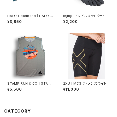
HALO Headband｜HALO バ
injinji｜トレイル ミッドウェイト
ンディット JP（Blob）
ミニクルー（グラナイト）
¥3,850
¥2,200
STAMP RUN & CO｜STAMP
2XU｜MCS ウィメンズ ライトス
GRAPHIC TANK (STAMP TR
ピード ミッドライズ コンプレッシ
¥5,500
¥11,000
AIL RUNNING CLUB)
ョンショート WA6593B BLK/G
RF
CATEGORY