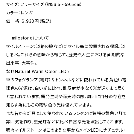
サイズ：フリーサイズ（約56.5〜59.5cm）
カラー：レンガ
価 格：6,930円（税込）
━ milestoneについて ━
マイルストーン：道路の脇などに1マイル毎に設置される標識。道
しるべ。これらの意味から転じて、歴史や人生における画期的な
出来事・大事件。
なぜNatural Warm Color LED？
車のフォグランプ（霧灯）やトンネルなどに使われている黄色い電
球色の光源は、白い光に比べ、乱反射が少なく光が遠くまで届く
と言われています。霧発生時や雨天時の際、周囲に自分の存在を
知らす為にもこの電球色の光は優れています。
また昔から灯具として使われているランタンは独特の黄色い灯で
雰囲気を作り、蛍光灯などに比べ自然な光を演出してくれます。
我々マイルストーンはこのような事からメインLEDにナチュラル・