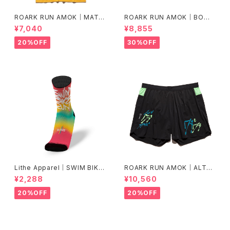
ROARK RUN AMOK｜MATHI
ROARK RUN AMOK｜BOM
S CORE SS col.SUNBURST
MER 2.0 7" Col.CHAPARRA
¥7,040
¥8,855
L
20%OFF
30%OFF
Lithe Apparel｜SWIM BIKE
ROARK RUN AMOK｜ALTA
RUN [COLOR]
5" Col.BLACK FJORD
¥2,288
¥10,560
20%OFF
20%OFF