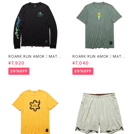
ROARK RUN AMOK｜MATHI
ROARK RUN AMOK｜MATHI
S LS col.BLACK FJORD
S CORE SS col.FOREST
¥7,920
¥7,040
20%OFF
20%OFF