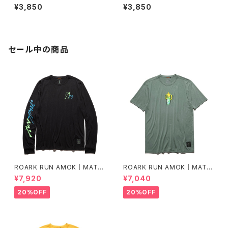
ンディット JP（dusk）
ンディット JP（Air Abyss Blu
¥3,850
¥3,850
e）
セール中の商品
ROARK RUN AMOK｜MATHI
ROARK RUN AMOK｜MATHI
S LS col.BLACK FJORD
S CORE SS col.FOREST
¥7,920
¥7,040
20%OFF
20%OFF