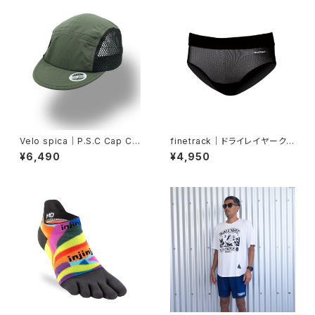
Velo spica｜P.S.C Cap Cyc
finetrack｜ドライレイヤーク
ling col.Khaki
ールショーツ（ウィメンズ・黒）
¥6,490
¥4,950