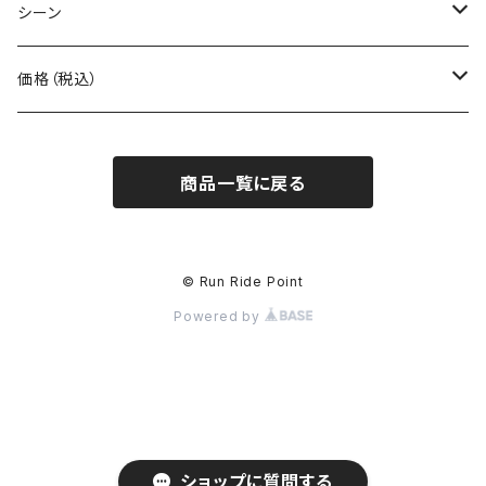
BOOKMAN
シーン
carb
自転車
価格（税込）
CHAORAS
ランニング
～1,000円
商品一覧に戻る
Ciele Athletics
キャンプ
1,001～5,000円
Club My★Star
その他アクティビティ
5,001～10,000円
© Run Ride Point
Powered by
Cotopaxi
ビジネス
10,001円～
Feetures
カジュアル
finetrack
ショップに質問する