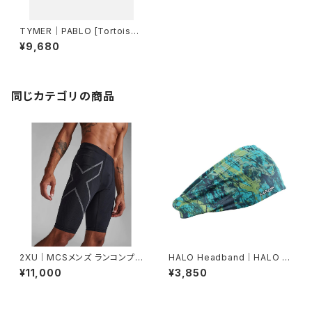
TYMER｜PABLO [Tortoise/
Photochromic Grey（調光レ
¥9,680
ンズ）]
同じカテゴリの商品
2XU｜MCSメンズ ランコンプシ
HALO Headband｜HALO バ
ョーツ MA5331B BLK/BRF
ンディット JP（Movas）
¥11,000
¥3,850