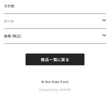
BONE
ネックゲイター
その他
BOOKMAN
シーン
carb
自転車
価格（税込）
CHAORAS
ランニング
～1,000円
商品一覧に戻る
Ciele Athletics
キャンプ
1,001～5,000円
Club My★Star
その他アクティビティ
5,001～10,000円
© Run Ride Point
Powered by
Cotopaxi
ビジネス
10,001円～