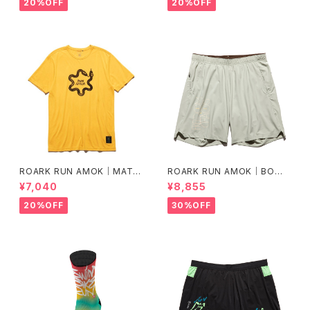
20%OFF
20%OFF
ROARK RUN AMOK｜MATHI
ROARK RUN AMOK｜BOM
S CORE SS col.SUNBURST
MER 2.0 7" Col.CHAPARRA
¥7,040
¥8,855
L
20%OFF
30%OFF