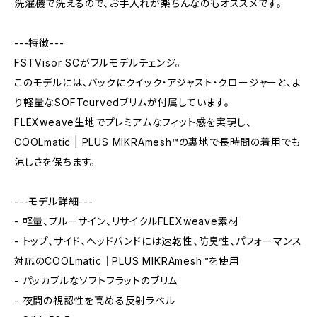
洗濯機で洗えるので、お手入れが楽ちんなのもオススメです。
---特徴---
FSTVisor SCがフルモデルチェンジ。
このモデルには、バックにクイック・アジャスト・クロージャーと、よ
り軽量なSOFTcurvedブリムが付属しています。
FLEXweave生地でプレミアムなフィット感を実現し、
COOLmatic | PLUS MIKRAmesh™の裏地で長時間の着用でも
涼しさを保ちます。
---モデル詳細---
- 軽量、ブルーサイン、リサイクルFLEXweave素材
- トップ、サイド、ヘッドバンドには速乾性、防臭性、パフォーマンス
対応のCOOLmatic｜PLUS MIKRAmesh™を使用
- パッカブルなソフトフラットのブリム
- 夜間の視認性を高める反射ラベル