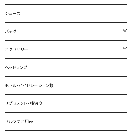
AKIV
ヘッドバンド
シューズ
ALTRA
バッグ
aroma vera
バックパック
アクセサリー
AZUMA BAG
ショルダーバッグ
サングラス
ヘッドランプ
BANANA GO
トートバッグ
てぬぐい
ボトル・ハイドレーション類
Beruf Baggage
2WAYバッグ/3WAYバッグ
財布
サプリメント・補給食
Body Glide
その他バッグ
アームカバー
セルフケア用品