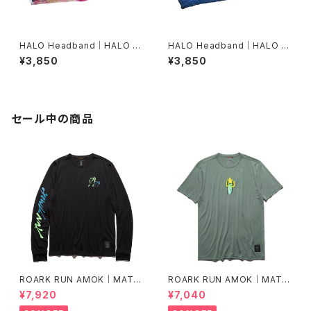
HALO Headband｜HALO バ
HALO Headband｜HALO バ
ンディット JP（dusk）
ンディット JP（Air Abyss Blu
¥3,850
¥3,850
e）
セール中の商品
ROARK RUN AMOK｜MATHI
ROARK RUN AMOK｜MATHI
S LS col.BLACK FJORD
S CORE SS col.FOREST
¥7,920
¥7,040