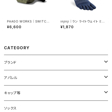
PAAGO WORKS｜SWITCH
injinji｜ラン ライトウェイト ミニ
M（モスグリーン）
クルー（ネイビー）
¥6,600
¥1,870
CATEGORY
ブランド
2XU
アパレル
acu Products
トップス
キャップ等
AILEY
ボトムス
キャップ・ハット
ソックス