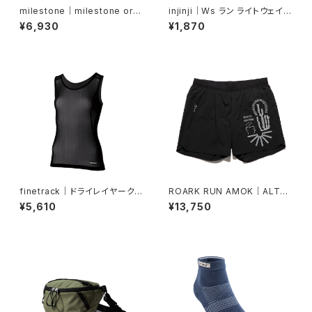
milestone｜milestone orig
injinji｜Ws ラン ライトウェイト
inal cap MSC-018（グレーカ
ノーショー（ヘロン）
¥6,930
¥1,870
ーキ）
finetrack｜ドライレイヤーク
ROARK RUN AMOK｜ALTA
ールタンクトップ（ウィメンズ・
5" Col.BLACK
¥5,610
¥13,750
黒）