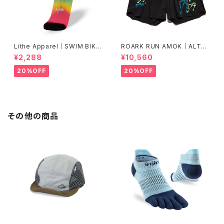
Lithe Apparel｜SWIM BIKE
ROARK RUN AMOK｜ALTA
RUN [COLOR]
5" Col.BLACK FJORD
¥2,288
¥10,560
20%OFF
20%OFF
その他の商品