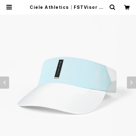
Ciele Athletics｜FSTVisor SC
- Comp - Iconic VC - Sky Blue
| Run Ride Point