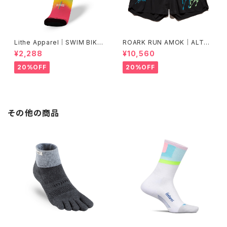
Lithe Apparel｜SWIM BIKE
ROARK RUN AMOK｜ALTA
RUN [COLOR]
5" Col.BLACK FJORD
¥2,288
¥10,560
20%OFF
20%OFF
その他の商品