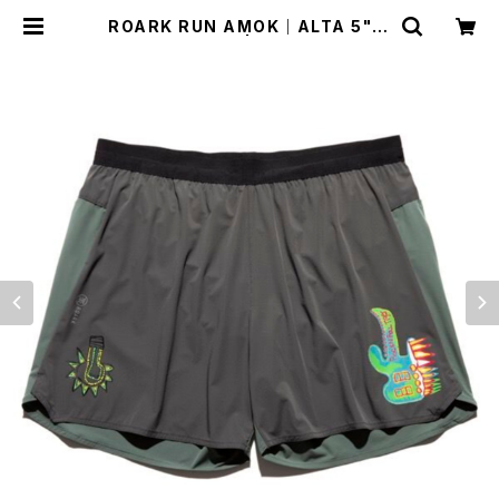
ROARK RUN AMOK｜ALTA 5" C
ol.CHARCOAL | Run Ride Poin
t