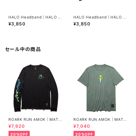
HALO Headband｜HALO バ
HALO Headband｜HALO バ
ンディット JP（dusk）
ンディット JP（Air Abyss Blu
¥3,850
¥3,850
e）
セール中の商品
ROARK RUN AMOK｜MATHI
ROARK RUN AMOK｜MATHI
S LS col.BLACK FJORD
S CORE SS col.FOREST
¥7,920
¥7,040
20%OFF
20%OFF