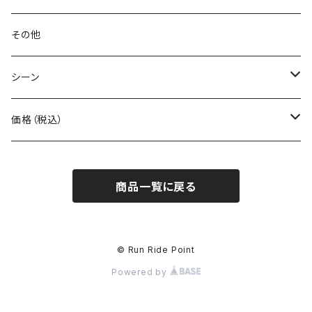
BONE
ネックゲイター
その他
BOOKMAN
シーン
carb
自転車
価格（税込）
CHAORAS
ランニング
～1,000円
商品一覧に戻る
Ciele Athletics
キャンプ
1,001～5,000円
Club My★Star
その他アクティビティ
5,001～10,000円
© Run Ride Point
Powered by
Cotopaxi
ビジネス
10,001円～