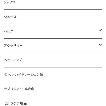
AILEY
ボトムス
キャップ・ハット
ソックス
AKIV
ヘッドバンド
シューズ
ALTRA
バッグ
aroma vera
バックパック
アクセサリー
AZUMA BAG
ショルダーバッグ
サングラス
ヘッドランプ
BANANA GO
トートバッグ
てぬぐい
ボトル・ハイドレーション類
Beruf Baggage
2WAYバッグ/3WAYバッグ
財布
サプリメント・補給食
Body Glide
その他バッグ
アームカバー
セルフケア用品