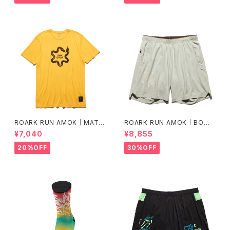
ROARK RUN AMOK｜MATHI
ROARK RUN AMOK｜BOM
S CORE SS col.SUNBURST
MER 2.0 7" Col.CHAPARRA
¥7,040
¥8,855
L
20%OFF
30%OFF