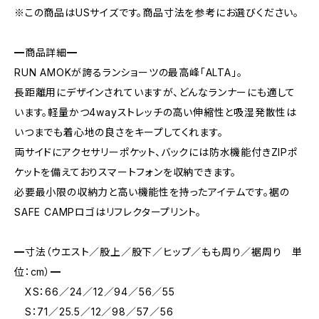
※この商品はUSサイズです。商品寸法を参考にお選びください。
━商品詳細━
RUN AMOKが誇るランショーツの最高峰「ALTA」。
長距離用にデザインされていますが、どんなランナーにも適して
います。軽量かつ4wayストレッチの高い伸縮性と吸湿発散性は
いつまでも着心地の良さをキープしてくれます。
両サイドにアクセサリーポケット、バックには防水機能付きZIPポ
ケットを備えておりスマートフォンを収納できます。
必要最小限の収納力と高い機能性を持ったアイテムです。裾の
SAFE CAMPロゴはリフレクタープリント。
━寸法（ウエスト／股上／股下／ヒップ／もも周り／裾周り 単
位：cm）━
XS：66／24／12／94／56／55
S：71／25.5／12／98／57／56