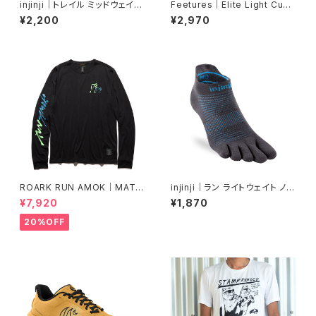
injinji｜トレイル ミッドウェイト
Feetures｜Elite Light Cush
ミニクルー（グラナイト）
ion Mini Crew -Candy Cour
¥2,200
¥2,970
t
ROARK RUN AMOK｜MATHI
injinji｜ラン ライトウェイト ノー
S LS col.BLACK FJORD
ショー（カーボン）
¥7,920
¥1,870
20%OFF