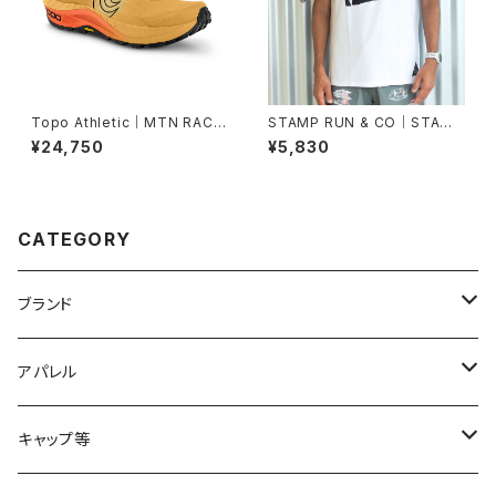
Topo Athletic｜MTN RACE
STAMP RUN & CO｜STAMP
R 4 Mango/Black
GRAPHIC RUN TEE (TWO C
¥24,750
¥5,830
ATS)(White)
CATEGORY
ブランド
2XU
アパレル
acu Products
トップス
キャップ等